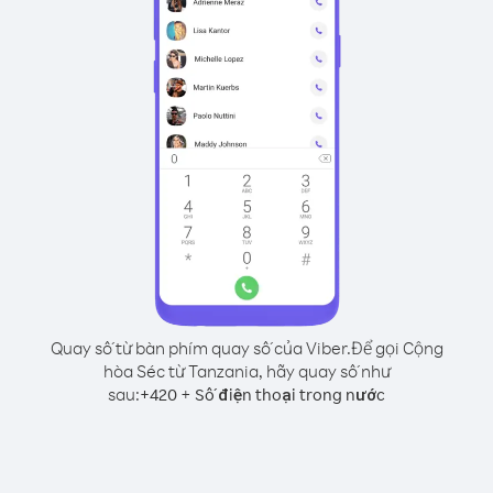
Quay số từ bàn phím quay số của Viber.
Để gọi Cộng
hòa Séc từ Tanzania, hãy quay số như
sau:
+
+
420
Số điện thoại trong nước