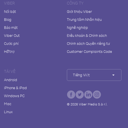
VIBER
CÔNG TY
Nổi bật
Giới thiệu Viber
Blog
Trung tâm Nhãn hiệu
Bảo mật
Nghề nghiệp
Viber Out
Điều khoản & Chính sách
Cước phí
Chính sách Quyền riêng tư
Hỗ trợ
Customer Complaints Code
TẢI VỀ
Tiếng Việt
Android
iPhone & iPad
Windows PC
Mac
©
2026
Viber Media S.à r.l.
Linux