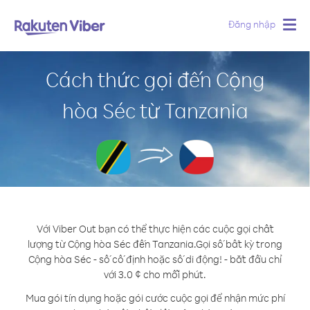
Đăng nhập
Togg
navig
Cách thức gọi đến Cộng
hòa Séc từ Tanzania
Với Viber Out bạn có thể thực hiện các cuộc gọi chất
lượng từ Cộng hòa Séc đến Tanzania.
Gọi số bất kỳ trong
Cộng hòa Séc - số cố định hoặc số di động! - bắt đầu chỉ
với 3.0 ¢ cho mỗi phút.
Mua gói tín dụng hoặc gói cước cuộc gọi để nhận mức phí