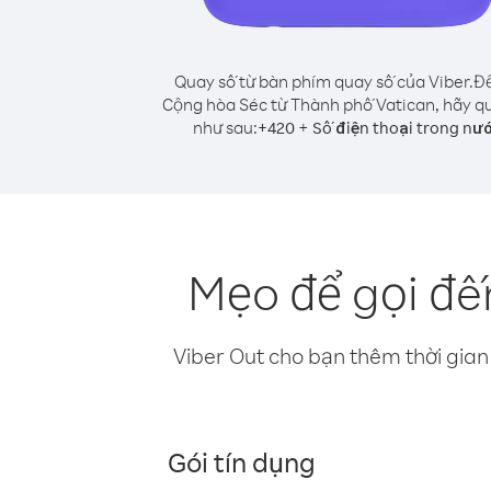
Quay số từ bàn phím quay số của Viber.
Để
Cộng hòa Séc từ Thành phố Vatican, hãy q
như sau:
+
+
420
Số điện thoại trong nư
Mẹo để gọi đế
Viber Out cho bạn thêm thời gian 
Gói tín dụng