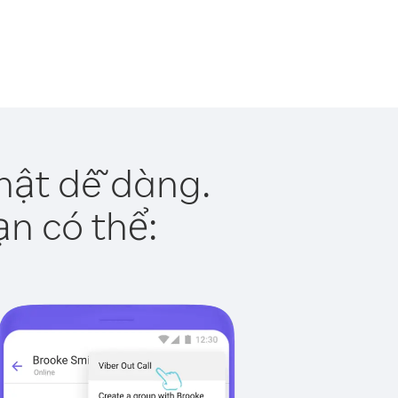
hật dễ dàng.
ạn có thể: