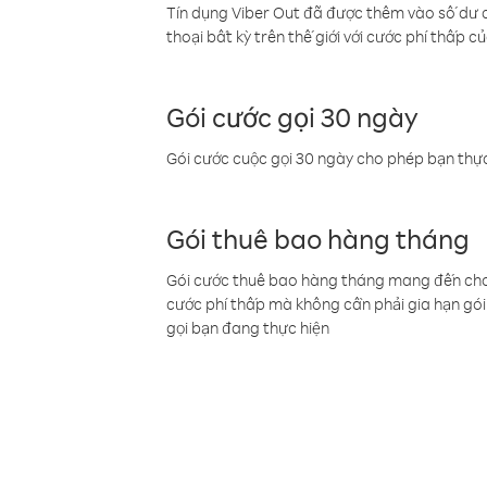
Tín dụng Viber Out đã được thêm vào số dư củ
thoại bất kỳ trên thế giới với cước phí thấp củ
Gói cước gọi 30 ngày
Gói cước cuộc gọi 30 ngày cho phép bạn thực
Gói thuê bao hàng tháng
Gói cước thuê bao hàng tháng mang đến cho b
cước phí thấp mà không cần phải gia hạn gói 
gọi bạn đang thực hiện