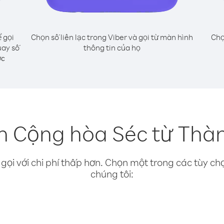
 gọi
Chọn số liên lạc trong Viber và gọi từ màn hình
Chọ
uay số
thông tin của họ
ớc
n Cộng hòa Séc từ Thà
gọi với chi phí thấp hơn. Chọn một trong các tùy chọ
chúng tôi: