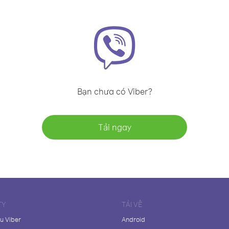
Bạn chưa có Viber?
Tải ngay
TY
TẢI VỀ
ệu Viber
Android