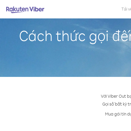
Tải v
Cách thức gọi đế
Với Viber Out b
Gọi số bất kỳ t
Mua gói tín d