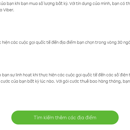
a bạn khi bạn mua số lượng bất kỳ. Với tín dụng của mình, bạn có th
a Viber.
 hiện các cuộc gọi quốc tế đến địa điểm bạn chọn trong vòng 30 ngày
ạn sự linh hoạt khi thực hiện các cuộc gọi quốc tế đến các số điện 
cước của bạn bất kỳ lúc nào. Với gói cước thuê bao hàng tháng, bạn 
Tìm kiếm thêm các địa điểm