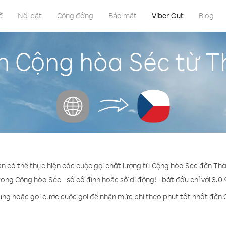
ề
Nổi bật
Cộng đồng
Bảo mật
Viber Out
Blog
n Cộng hòa Séc từ 
ạn có thể thực hiện các cuộc gọi chất lượng từ Cộng hòa Séc đến Th
rong Cộng hòa Séc - số cố định hoặc số di động! - bắt đầu chỉ với 3.0
ụng hoặc gói cước cuộc gọi để nhận mức phí theo phút tốt nhất đến