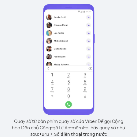
Quay số từ bàn phím quay số của Viber.
Để gọi Cộng
hòa Dân chủ Công-gô từ Ac-mê-ni-a, hãy quay số như
sau:
+
+
243
Số điện thoại trong nước