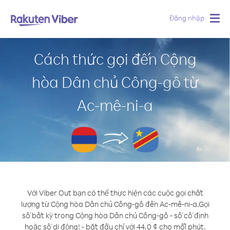
Đăng nhập
Togg
navig
Cách thức gọi đến Cộng
hòa Dân chủ Công-gô từ
Ac-mê-ni-a
Với Viber Out bạn có thể thực hiện các cuộc gọi chất
lượng từ Cộng hòa Dân chủ Công-gô đến Ac-mê-ni-a.
Gọi
số bất kỳ trong Cộng hòa Dân chủ Công-gô - số cố định
hoặc số di động! - bắt đầu chỉ với 44.0 ¢ cho mỗi phút.