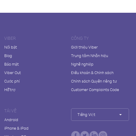
VIBER
CÔNG TY
Nổi bật
Giới thiệu Viber
Blog
Trung tâm Nhãn hiệu
Bảo mật
Nghề nghiệp
Viber Out
Điều khoản & Chính sách
Cước phí
Chính sách Quyền riêng tư
Hỗ trợ
Customer Complaints Code
TẢI VỀ
Tiếng Việt
Android
iPhone & iPad