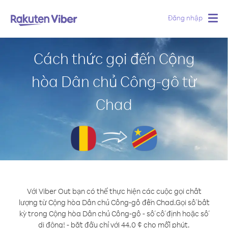
Đăng nhập
Togg
navig
Cách thức gọi đến Cộng
hòa Dân chủ Công-gô từ
Chad
Với Viber Out bạn có thể thực hiện các cuộc gọi chất
lượng từ Cộng hòa Dân chủ Công-gô đến Chad.
Gọi số bất
kỳ trong Cộng hòa Dân chủ Công-gô - số cố định hoặc số
di động! - bắt đầu chỉ với 44.0 ¢ cho mỗi phút.