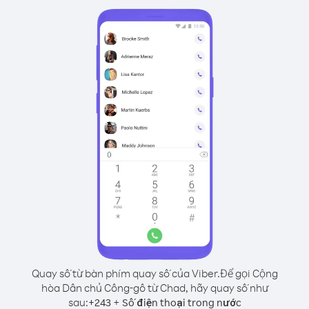
Quay số từ bàn phím quay số của Viber.
Để gọi Cộng
hòa Dân chủ Công-gô từ Chad, hãy quay số như
sau:
+
+
243
Số điện thoại trong nước