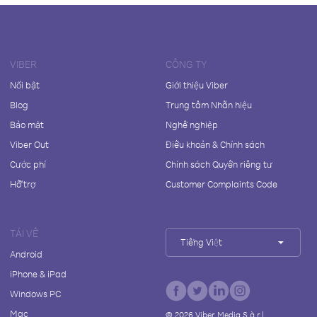
VIBER
CÔNG TY
Nổi bật
Giới thiệu Viber
Blog
Trung tâm Nhãn hiệu
Bảo mật
Nghề nghiệp
Viber Out
Điều khoản & Chính sách
Cước phí
Chính sách Quyền riêng tư
Hỗ trợ
Customer Complaints Code
TẢI VỀ
Tiếng Việt
Android
iPhone & iPad
Windows PC
Mac
©
2026
Viber Media S.à r.l.