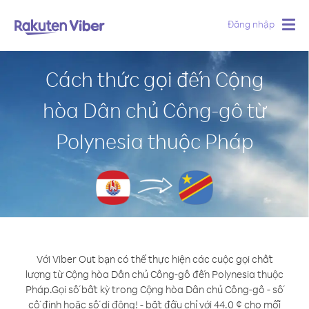
Đăng nhập
Togg
navig
Cách thức gọi đến Cộng
hòa Dân chủ Công-gô từ
Polynesia thuộc Pháp
Với Viber Out bạn có thể thực hiện các cuộc gọi chất
lượng từ Cộng hòa Dân chủ Công-gô đến Polynesia thuộc
Pháp.
Gọi số bất kỳ trong Cộng hòa Dân chủ Công-gô - số
cố định hoặc số di động! - bắt đầu chỉ với 44.0 ¢ cho mỗi