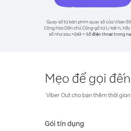
Quay số từ bàn phím quay số của Viber.
Để
Cộng hòa Dân chủ Công-gô từ Li-bê-ri, hãy
số như sau:
+
+
243
Số điện thoại trong n
Mẹo để gọi đến
Viber Out cho bạn thêm thời gian 
Gói tín dụng