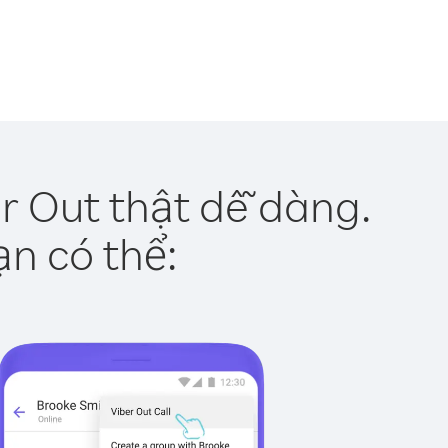
 Out thật dễ dàng.
ạn có thể: