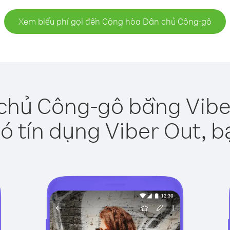
Xem biểu phí gọi đến Cộng hòa Dân chủ Công-gô
chủ Công-gô bằng Viber
ó tín dụng Viber Out, b