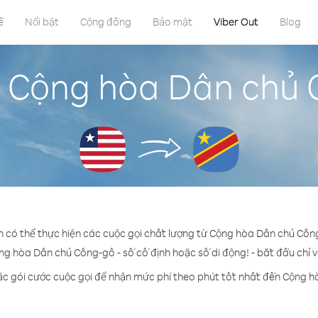
ề
Nổi bật
Cộng đồng
Bảo mật
Viber Out
Blog
 Cộng hòa Dân chủ C
n có thể thực hiện các cuộc gọi chất lượng từ Cộng hòa Dân chủ Công
ng hòa Dân chủ Công-gô - số cố định hoặc số di động! - bắt đầu chỉ v
ặc gói cước cuộc gọi để nhận mức phí theo phút tốt nhất đến Cộng 