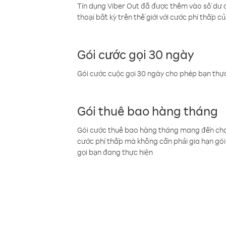
Tín dụng Viber Out đã được thêm vào số dư củ
thoại bất kỳ trên thế giới với cước phí thấp củ
Gói cước gọi 30 ngày
Gói cước cuộc gọi 30 ngày cho phép bạn thực
Gói thuê bao hàng tháng
Gói cước thuê bao hàng tháng mang đến cho b
cước phí thấp mà không cần phải gia hạn gói 
gọi bạn đang thực hiện