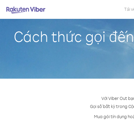
Tải v
Cách thức gọi đến
Với Viber Out bạ
Gọi số bất kỳ trong Cộ
Mua gói tín dụng ho