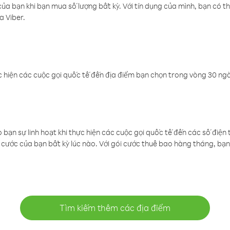
a bạn khi bạn mua số lượng bất kỳ. Với tín dụng của mình, bạn có th
a Viber.
 hiện các cuộc gọi quốc tế đến địa điểm bạn chọn trong vòng 30 ngày
ạn sự linh hoạt khi thực hiện các cuộc gọi quốc tế đến các số điện 
cước của bạn bất kỳ lúc nào. Với gói cước thuê bao hàng tháng, bạn 
Tìm kiếm thêm các địa điểm