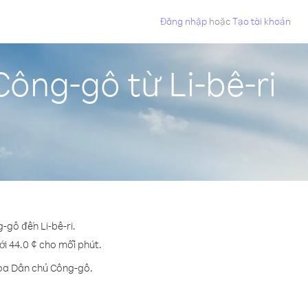
Đăng nhập
hoặc
Tạo tài khoản
ông-gô từ Li-bê-ri
-gô đến Li-bê-ri.
ới 44.0 ¢ cho mỗi phút.
hòa Dân chủ Công-gô.