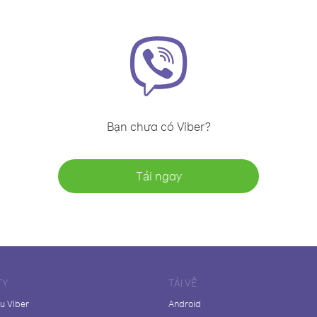
Bạn chưa có Viber?
Tải ngay
TY
TẢI VỀ
ệu Viber
Android