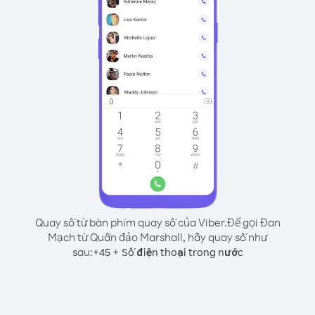
Quay số từ bàn phím quay số của Viber.
Để gọi Đan
Mạch từ Quần đảo Marshall, hãy quay số như
sau:
+
+
45
Số điện thoại trong nước