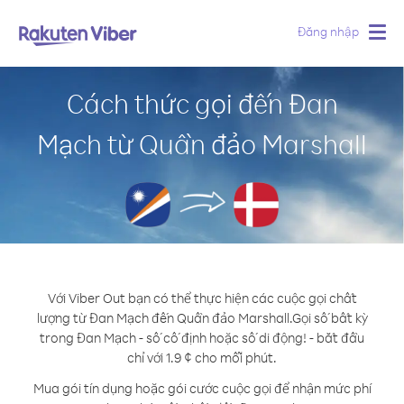
Đăng nhập
Togg
navig
Cách thức gọi đến Đan
Mạch từ Quần đảo Marshall
Với Viber Out bạn có thể thực hiện các cuộc gọi chất
lượng từ Đan Mạch đến Quần đảo Marshall.
Gọi số bất kỳ
trong Đan Mạch - số cố định hoặc số di động! - bắt đầu
chỉ với 1.9 ¢ cho mỗi phút.
Mua gói tín dụng hoặc gói cước cuộc gọi để nhận mức phí