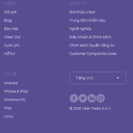
VIBER
CÔNG TY
Nổi bật
Giới thiệu Viber
Blog
Trung tâm Nhãn hiệu
Bảo mật
Nghề nghiệp
Viber Out
Điều khoản & Chính sách
Cước phí
Chính sách Quyền riêng tư
Hỗ trợ
Customer Complaints Code
TẢI VỀ
Tiếng Việt
Android
iPhone & iPad
Windows PC
Mac
©
2026
Viber Media S.à r.l.
Linux