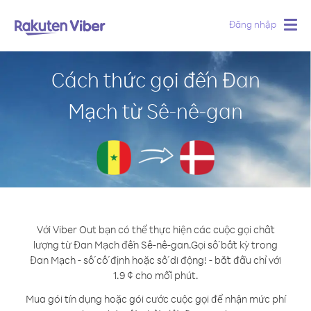
Đăng nhập
Togg
navig
Cách thức gọi đến Đan
Mạch từ Sê-nê-gan
Với Viber Out bạn có thể thực hiện các cuộc gọi chất
lượng từ Đan Mạch đến Sê-nê-gan.
Gọi số bất kỳ trong
Đan Mạch - số cố định hoặc số di động! - bắt đầu chỉ với
1.9 ¢ cho mỗi phút.
Mua gói tín dụng hoặc gói cước cuộc gọi để nhận mức phí