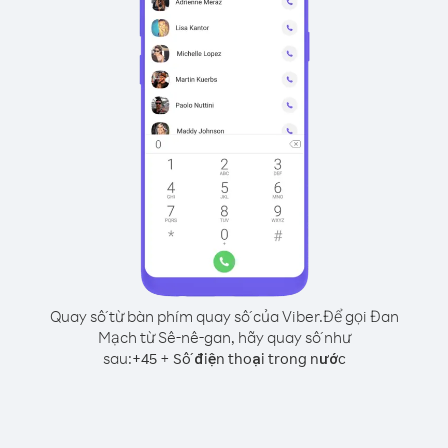
Quay số từ bàn phím quay số của Viber.
Để gọi Đan
Mạch từ Sê-nê-gan, hãy quay số như
sau:
+
+
45
Số điện thoại trong nước