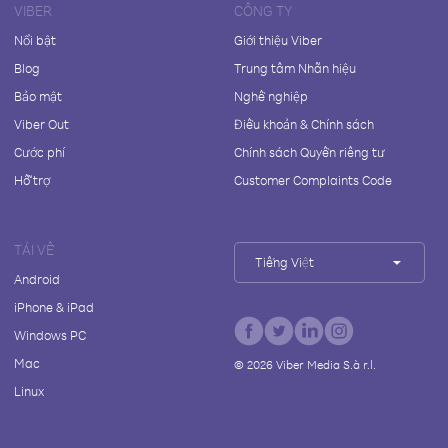
VIBER
CÔNG TY
Nổi bật
Giới thiệu Viber
Blog
Trung tâm Nhãn hiệu
Bảo mật
Nghề nghiệp
Viber Out
Điều khoản & Chính sách
Cước phí
Chính sách Quyền riêng tư
Hỗ trợ
Customer Complaints Code
TẢI VỀ
Tiếng Việt
Android
iPhone & iPad
Windows PC
Mac
©
2026
Viber Media S.à r.l.
Linux