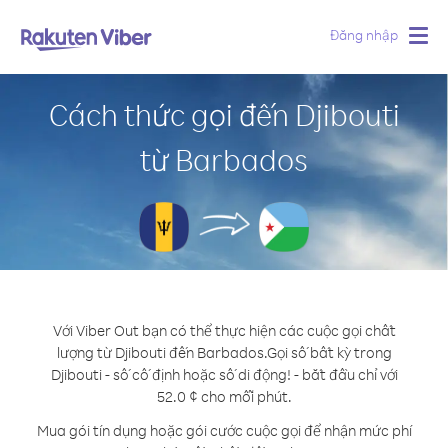
Đăng nhập
Togg
navig
Cách thức gọi đến Djibouti
từ Barbados
Với Viber Out bạn có thể thực hiện các cuộc gọi chất
lượng từ Djibouti đến Barbados.
Gọi số bất kỳ trong
Djibouti - số cố định hoặc số di động! - bắt đầu chỉ với
52.0 ¢ cho mỗi phút.
Mua gói tín dụng hoặc gói cước cuộc gọi để nhận mức phí