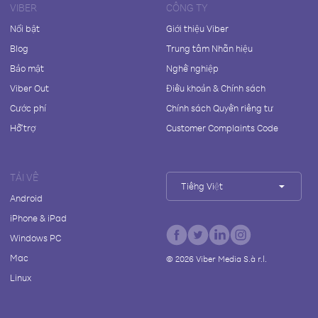
VIBER
CÔNG TY
Nổi bật
Giới thiệu Viber
Blog
Trung tâm Nhãn hiệu
Bảo mật
Nghề nghiệp
Viber Out
Điều khoản & Chính sách
Cước phí
Chính sách Quyền riêng tư
Hỗ trợ
Customer Complaints Code
TẢI VỀ
Tiếng Việt
Android
iPhone & iPad
Windows PC
Mac
©
2026
Viber Media S.à r.l.
Linux