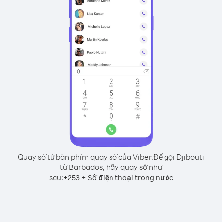
Quay số từ bàn phím quay số của Viber.
Để gọi Djibouti
từ Barbados, hãy quay số như
sau:
+
+
253
Số điện thoại trong nước