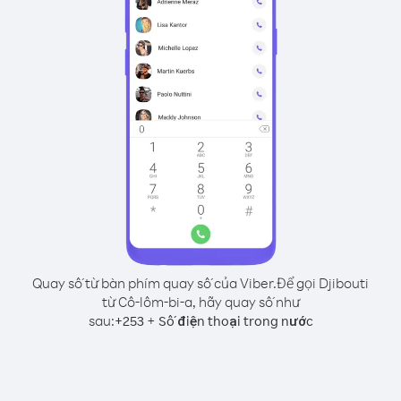
Quay số từ bàn phím quay số của Viber.
Để gọi Djibouti
từ Cô-lôm-bi-a, hãy quay số như
sau:
+
+
253
Số điện thoại trong nước