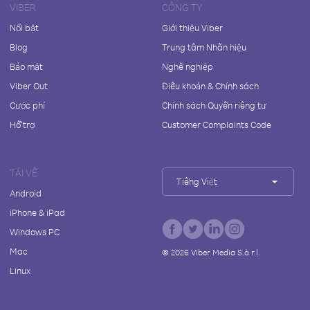
VIBER
CÔNG TY
Nổi bật
Giới thiệu Viber
Blog
Trung tâm Nhãn hiệu
Bảo mật
Nghề nghiệp
Viber Out
Điều khoản & Chính sách
Cước phí
Chính sách Quyền riêng tư
Hỗ trợ
Customer Complaints Code
TẢI VỀ
Tiếng Việt
Android
iPhone & iPad
Windows PC
Mac
©
2026
Viber Media S.à r.l.
Linux