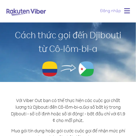
Đăng nhập
Togg
navig
Cách thức gọi đến Djibouti
từ Cô-lôm-bi-a
Với Viber Out bạn có thể thực hiện các cuộc gọi chất
lượng từ Djibouti đến Cô-lôm-bi-a.
Gọi số bất kỳ trong
Djibouti - số cố định hoặc số di động! - bắt đầu chỉ với 61.9
¢ cho mỗi phút.
Mua gói tín dụng hoặc gói cước cuộc gọi để nhận mức phí