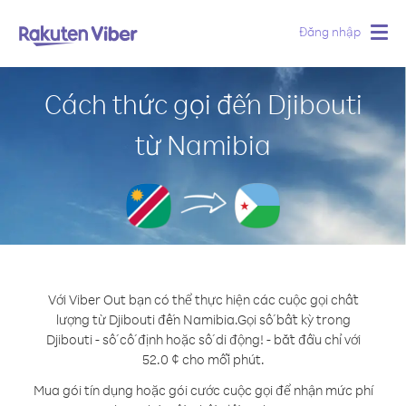
Đăng nhập
Togg
navig
Cách thức gọi đến Djibouti
từ Namibia
Với Viber Out bạn có thể thực hiện các cuộc gọi chất
lượng từ Djibouti đến Namibia.
Gọi số bất kỳ trong
Djibouti - số cố định hoặc số di động! - bắt đầu chỉ với
52.0 ¢ cho mỗi phút.
Mua gói tín dụng hoặc gói cước cuộc gọi để nhận mức phí