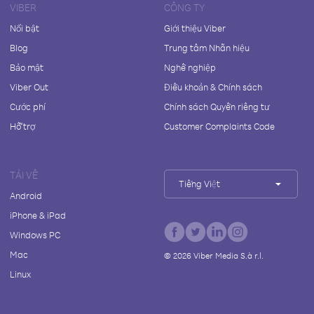
VIBER
CÔNG TY
Nổi bật
Giới thiệu Viber
Blog
Trung tâm Nhãn hiệu
Bảo mật
Nghề nghiệp
Viber Out
Điều khoản & Chính sách
Cước phí
Chính sách Quyền riêng tư
Hỗ trợ
Customer Complaints Code
TẢI VỀ
Tiếng Việt
Android
iPhone & iPad
Windows PC
Mac
©
2026
Viber Media S.à r.l.
Linux