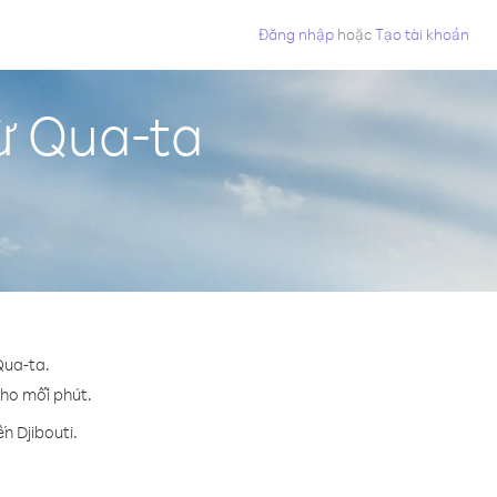
Đăng nhập
hoặc
Tạo tài khoản
từ Qua-ta
Qua-ta.
 cho mỗi phút.
n Djibouti.