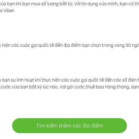
a bạn khi bạn mua số lượng bất kỳ. Với tín dụng của mình, bạn có th
a Viber.
 hiện các cuộc gọi quốc tế đến địa điểm bạn chọn trong vòng 30 ngày
ạn sự linh hoạt khi thực hiện các cuộc gọi quốc tế đến các số điện 
cước của bạn bất kỳ lúc nào. Với gói cước thuê bao hàng tháng, bạn 
Tìm kiếm thêm các địa điểm