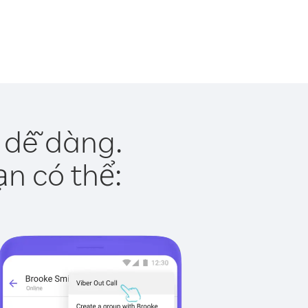
t dễ dàng.
ạn có thể: