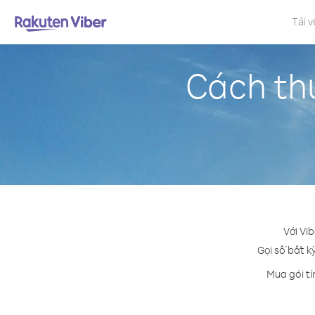
Tải v
Cách thứ
Với Vi
Gọi số bất kỳ
Mua gói tí