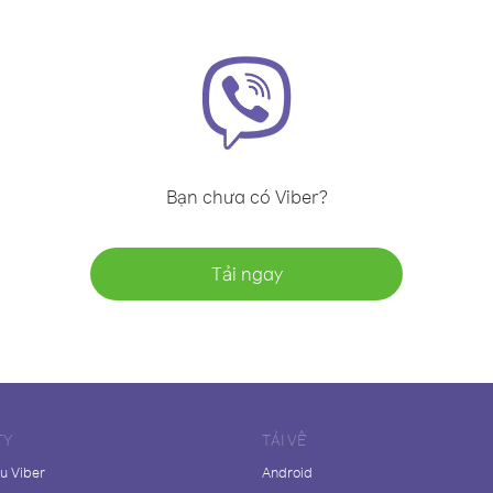
Bạn chưa có Viber?
Tải ngay
TY
TẢI VỀ
ệu Viber
Android