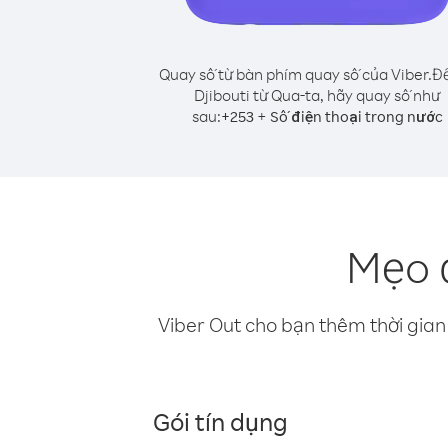
Quay số từ bàn phím quay số của Viber.
Để
Djibouti từ Qua-ta, hãy quay số như
sau:
+
+
253
Số điện thoại trong nước
Mẹo đ
Viber Out cho bạn thêm thời gian 
Gói tín dụng