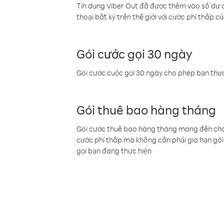
Tín dụng Viber Out đã được thêm vào số dư củ
thoại bất kỳ trên thế giới với cước phí thấp củ
Gói cước gọi 30 ngày
Gói cước cuộc gọi 30 ngày cho phép bạn thực
Gói thuê bao hàng tháng
Gói cước thuê bao hàng tháng mang đến cho b
cước phí thấp mà không cần phải gia hạn gói 
gọi bạn đang thực hiện