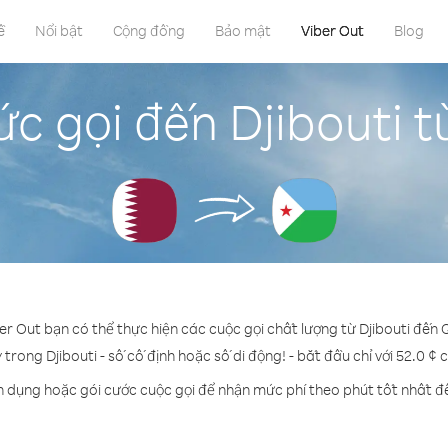
ề
Nổi bật
Cộng đồng
Bảo mật
Viber Out
Blog
c gọi đến Djibouti 
ber Out bạn có thể thực hiện các cuộc gọi chất lượng từ Djibouti đến 
 trong Djibouti - số cố định hoặc số di động! - bắt đầu chỉ với 52.0 ¢
n dụng hoặc gói cước cuộc gọi để nhận mức phí theo phút tốt nhất đế