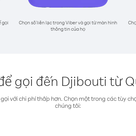
 gọi
Chọn số liên lạc trong Viber và gọi từ màn hình
Chọ
thông tin của họ
ể gọi đến Djibouti từ 
gọi với chi phí thấp hơn. Chọn một trong các tùy chọ
chúng tôi: