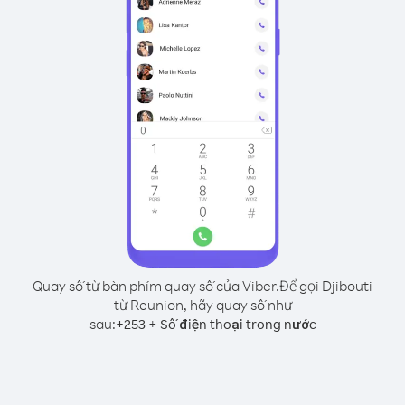
Quay số từ bàn phím quay số của Viber.
Để gọi Djibouti
từ Reunion, hãy quay số như
sau:
+
+
253
Số điện thoại trong nước