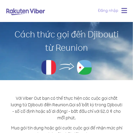
Đăng nhập
Togg
navig
Cách thức gọi đến Djibouti
từ Reunion
Với Viber Out bạn có thể thực hiện các cuộc gọi chất
lượng từ Djibouti đến Reunion.
Gọi số bất kỳ trong Djibouti
- số cố định hoặc số di động! - bắt đầu chỉ với 52.0 ¢ cho
mỗi phút.
Mua gói tín dụng hoặc gói cước cuộc gọi để nhận mức phí