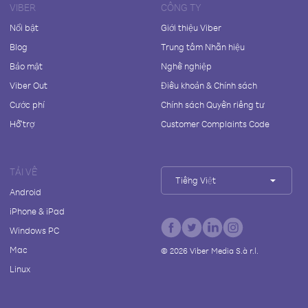
VIBER
CÔNG TY
Nổi bật
Giới thiệu Viber
Blog
Trung tâm Nhãn hiệu
Bảo mật
Nghề nghiệp
Viber Out
Điều khoản & Chính sách
Cước phí
Chính sách Quyền riêng tư
Hỗ trợ
Customer Complaints Code
TẢI VỀ
Tiếng Việt
Android
iPhone & iPad
Windows PC
Mac
©
2026
Viber Media S.à r.l.
Linux