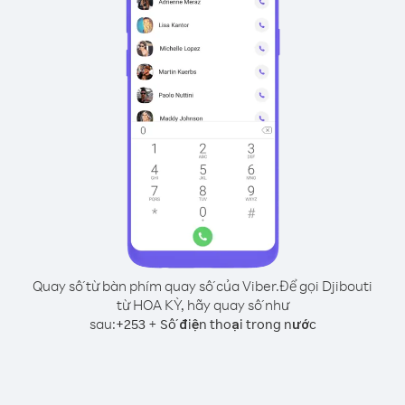
Quay số từ bàn phím quay số của Viber.
Để gọi Djibouti
từ HOA KỲ, hãy quay số như
sau:
+
+
253
Số điện thoại trong nước