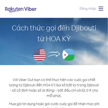
Đăng nhập
Togg
navig
Cách thức gọi đến Djibouti
từ HOA KỲ
Với Viber Out bạn có thể thực hiện các cuộc gọi chất
lượng từ Djibouti đến HOA KỲ.
Gọi số bất kỳ trong Djibouti
- số cố định hoặc số di động! - bắt đầu chỉ với 52.0 ¢ cho
mỗi phút.
Mua gói tín dụng hoặc gói cước cuộc gọi để nhận mức phí