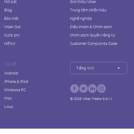
Nổi bật
Giới thiệu Viber
Blog
Trung tâm Nhãn hiệu
Bảo mật
Nghề nghiệp
Viber Out
Điều khoản & Chính sách
Cước phí
Chính sách Quyền riêng tư
Hỗ trợ
Customer Complaints Code
TẢI VỀ
Tiếng Việt
Android
iPhone & iPad
Windows PC
Mac
©
2026
Viber Media S.à r.l.
Linux