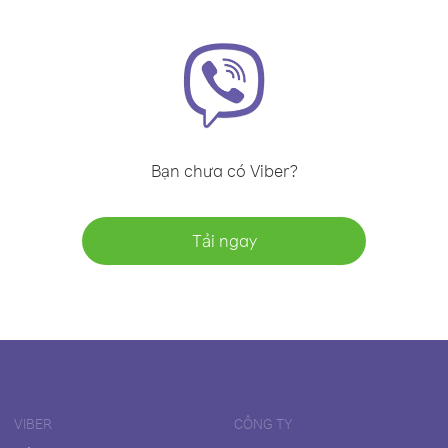
Bạn chưa có Viber?
Tải ngay
VIBER
CÔNG TY