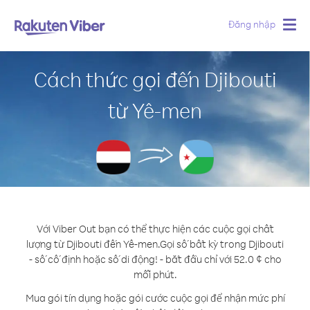
Đăng nhập
Togg
navig
Cách thức gọi đến Djibouti
từ Yê-men
Với Viber Out bạn có thể thực hiện các cuộc gọi chất
lượng từ Djibouti đến Yê-men.
Gọi số bất kỳ trong Djibouti
- số cố định hoặc số di động! - bắt đầu chỉ với 52.0 ¢ cho
mỗi phút.
Mua gói tín dụng hoặc gói cước cuộc gọi để nhận mức phí