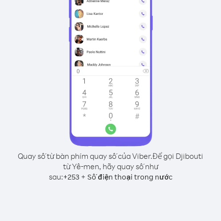
Quay số từ bàn phím quay số của Viber.
Để gọi Djibouti
từ Yê-men, hãy quay số như
sau:
+
+
253
Số điện thoại trong nước