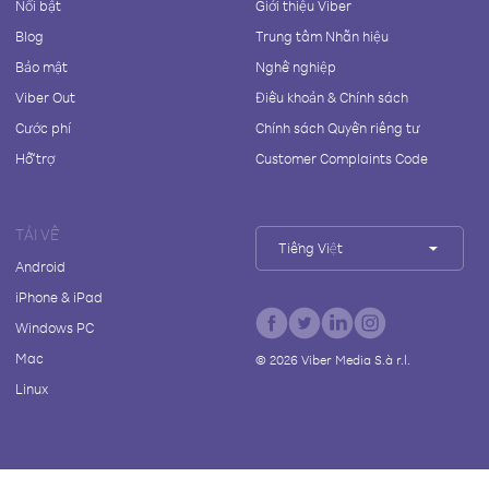
Nổi bật
Giới thiệu Viber
Blog
Trung tâm Nhãn hiệu
Bảo mật
Nghề nghiệp
Viber Out
Điều khoản & Chính sách
Cước phí
Chính sách Quyền riêng tư
Hỗ trợ
Customer Complaints Code
TẢI VỀ
Tiếng Việt
Android
iPhone & iPad
Windows PC
Mac
©
2026
Viber Media S.à r.l.
Linux