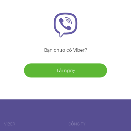
Bạn chưa có Viber?
Tải ngay
VIBER
CÔNG TY