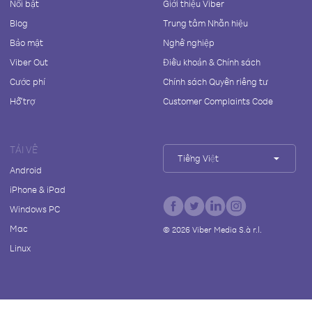
Nổi bật
Giới thiệu Viber
Blog
Trung tâm Nhãn hiệu
Bảo mật
Nghề nghiệp
Viber Out
Điều khoản & Chính sách
Cước phí
Chính sách Quyền riêng tư
Hỗ trợ
Customer Complaints Code
TẢI VỀ
Tiếng Việt
Android
iPhone & iPad
Windows PC
Mac
©
2026
Viber Media S.à r.l.
Linux