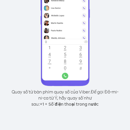
Quay số từ bàn phím quay số của Viber.
Để gọi Đô-mi-
ni-ca từ Ý, hãy quay số như
sau:
+
+
1
Số điện thoại trong nước