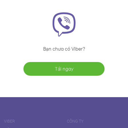
Bạn chưa có Viber?
Tải ngay
VIBER
CÔNG TY