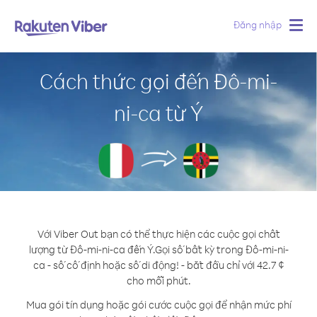
Đăng nhập
Togg
navig
Cách thức gọi đến Đô-mi-
ni-ca từ Ý
Với Viber Out bạn có thể thực hiện các cuộc gọi chất
lượng từ Đô-mi-ni-ca đến Ý.
Gọi số bất kỳ trong Đô-mi-ni-
ca - số cố định hoặc số di động! - bắt đầu chỉ với 42.7 ¢
cho mỗi phút.
Mua gói tín dụng hoặc gói cước cuộc gọi để nhận mức phí