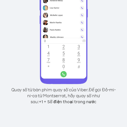
Quay số từ bàn phím quay số của Viber.
Để gọi Đô-mi-
ni-ca từ Montserrat, hãy quay số như
sau:
+
+
1
Số điện thoại trong nước