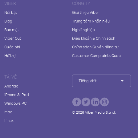
VIBER
CÔNG TY
Nổi bật
Giới thiệu Viber
Blog
Trung tâm Nhãn hiệu
Bảo mật
Nghề nghiệp
Viber Out
Điều khoản & Chính sách
Cước phí
Chính sách Quyền riêng tư
Hỗ trợ
Customer Complaints Code
TẢI VỀ
Tiếng Việt
Android
iPhone & iPad
Windows PC
Mac
©
2026
Viber Media S.à r.l.
Linux