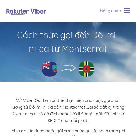
Đăng nhập
Togg
navig
Cách thức gọi đến Đô-mi-
ni-ca từ Montserrat
Với Viber Out bạn có thể thực hiện các cuộc gọi chất
lượng từ Đô-mi-ni-ca đến Montserrat.
Gọi số bất kỳ trong
Đô-mi-ni-ca - số cố định hoặc số di động! - bắt đầu chỉ với
35.0 ¢ cho mỗi phút.
Mua gói tín dụng hoặc gói cước cuộc gọi để nhận mức phí