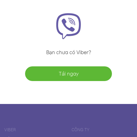
Bạn chưa có Viber?
Tải ngay
VIBER
CÔNG TY