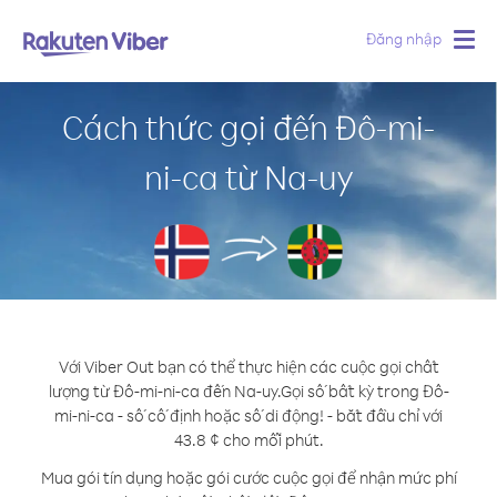
Đăng nhập
Togg
navig
Cách thức gọi đến Đô-mi-
ni-ca từ Na-uy
Với Viber Out bạn có thể thực hiện các cuộc gọi chất
lượng từ Đô-mi-ni-ca đến Na-uy.
Gọi số bất kỳ trong Đô-
mi-ni-ca - số cố định hoặc số di động! - bắt đầu chỉ với
43.8 ¢ cho mỗi phút.
Mua gói tín dụng hoặc gói cước cuộc gọi để nhận mức phí