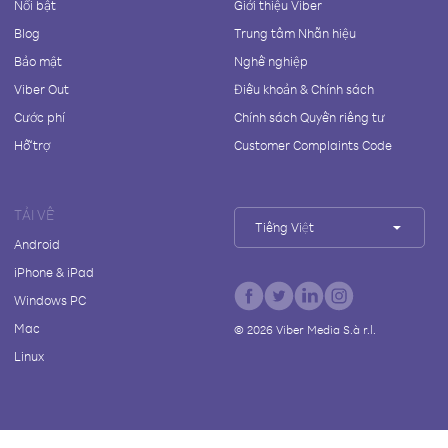
Nổi bật
Giới thiệu Viber
Blog
Trung tâm Nhãn hiệu
Bảo mật
Nghề nghiệp
Viber Out
Điều khoản & Chính sách
Cước phí
Chính sách Quyền riêng tư
Hỗ trợ
Customer Complaints Code
TẢI VỀ
Tiếng Việt
Android
iPhone & iPad
Windows PC
Mac
©
2026
Viber Media S.à r.l.
Linux