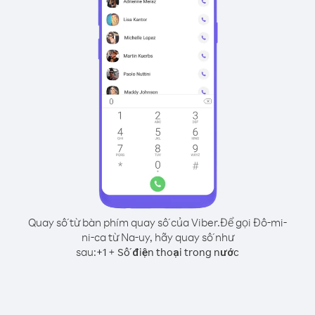
Quay số từ bàn phím quay số của Viber.
Để gọi Đô-mi-
ni-ca từ Na-uy, hãy quay số như
sau:
+
+
1
Số điện thoại trong nước