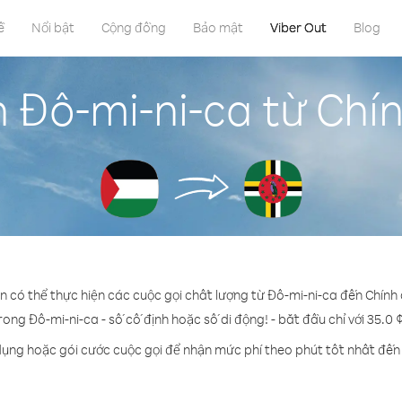
ề
Nổi bật
Cộng đồng
Bảo mật
Viber Out
Blog
 Đô-mi-ni-ca từ Chí
n có thể thực hiện các cuộc gọi chất lượng từ Đô-mi-ni-ca đến Chính
rong Đô-mi-ni-ca - số cố định hoặc số di động! - bắt đầu chỉ với 35.0 
dụng hoặc gói cước cuộc gọi để nhận mức phí theo phút tốt nhất đến