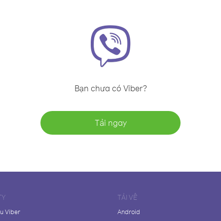
Bạn chưa có Viber?
Tải ngay
TY
TẢI VỀ
ệu Viber
Android