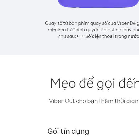
Quay số từ bàn phím quay số của Viber.
Để g
mi-ni-ca từ Chính quyền Palestine, hãy qu
như sau:
+
+
1
Số điện thoại trong nước
Mẹo để gọi đến
Viber Out cho bạn thêm thời gian 
Gói tín dụng