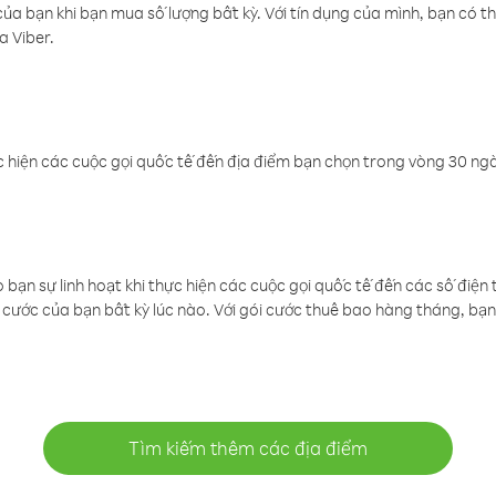
a bạn khi bạn mua số lượng bất kỳ. Với tín dụng của mình, bạn có th
a Viber.
 hiện các cuộc gọi quốc tế đến địa điểm bạn chọn trong vòng 30 ngày
ạn sự linh hoạt khi thực hiện các cuộc gọi quốc tế đến các số điện 
cước của bạn bất kỳ lúc nào. Với gói cước thuê bao hàng tháng, bạn 
Tìm kiếm thêm các địa điểm