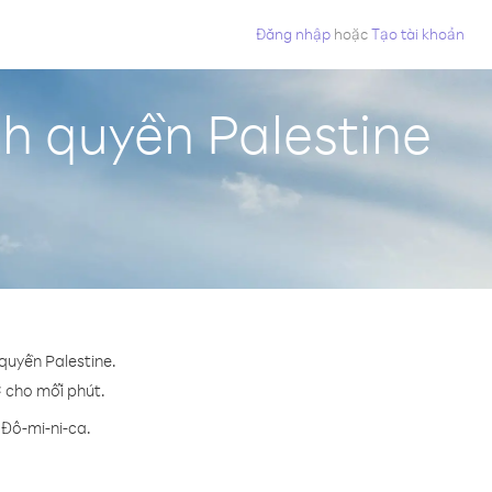
Đăng nhập
hoặc
Tạo tài khoản
nh quyền Palestine
 quyền Palestine.
¢ cho mỗi phút.
 Đô-mi-ni-ca.