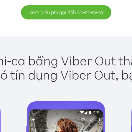
Xem biểu phí gọi đến Đô-mi-ni-ca
ni-ca bằng Viber Out th
ó tín dụng Viber Out, b