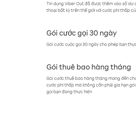
Tín dụng Viber Out đã được thêm vào số dư củ
thoại bất kỳ trên thế giới với cước phí thấp củ
Gói cước gọi 30 ngày
Gói cước cuộc gọi 30 ngày cho phép bạn thực
Gói thuê bao hàng tháng
Gói cước thuê bao hàng tháng mang đến cho b
cước phí thấp mà không cần phải gia hạn gói 
gọi bạn đang thực hiện