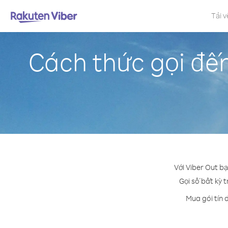
Tải v
Cách thức gọi đến
Với Viber Out bạ
Gọi số bất kỳ t
Mua gói tín 