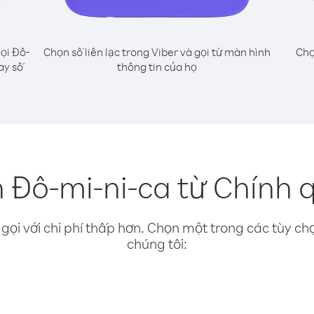
ọi Đô-
Chọn số liên lạc trong Viber và gọi từ màn hình
Chọ
ay số
thông tin của họ
 Đô-mi-ni-ca từ Chính 
gọi với chi phí thấp hơn. Chọn một trong các tùy chọ
chúng tôi: