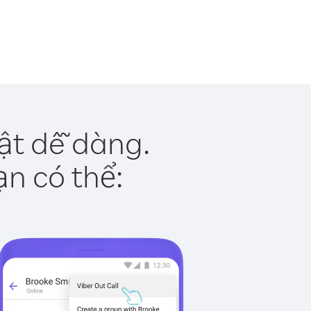
ật dễ dàng.
ạn có thể: