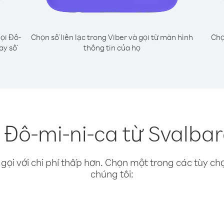
ọi Đô-
Chọn số liên lạc trong Viber và gọi từ màn hình
Chọ
ay số
thông tin của họ
 Đô-mi-ni-ca từ Svalba
gọi với chi phí thấp hơn. Chọn một trong các tùy chọ
chúng tôi: