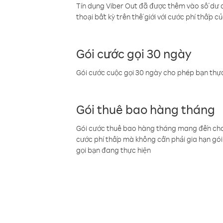
Tín dụng Viber Out đã được thêm vào số dư củ
thoại bất kỳ trên thế giới với cước phí thấp củ
Gói cước gọi 30 ngày
Gói cước cuộc gọi 30 ngày cho phép bạn thực
Gói thuê bao hàng tháng
Gói cước thuê bao hàng tháng mang đến cho b
cước phí thấp mà không cần phải gia hạn gói 
gọi bạn đang thực hiện