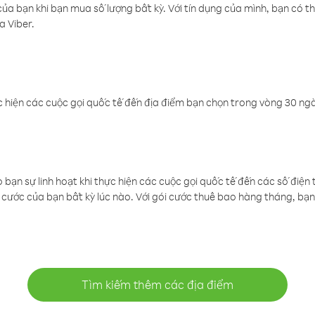
a bạn khi bạn mua số lượng bất kỳ. Với tín dụng của mình, bạn có th
a Viber.
 hiện các cuộc gọi quốc tế đến địa điểm bạn chọn trong vòng 30 ngày
ạn sự linh hoạt khi thực hiện các cuộc gọi quốc tế đến các số điện 
cước của bạn bất kỳ lúc nào. Với gói cước thuê bao hàng tháng, bạn 
Tìm kiếm thêm các địa điểm