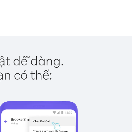
ật dễ dàng.
ạn có thể: