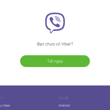
Bạn chưa có Viber?
Tải ngay
TY
TẢI VỀ
ệu Viber
Android