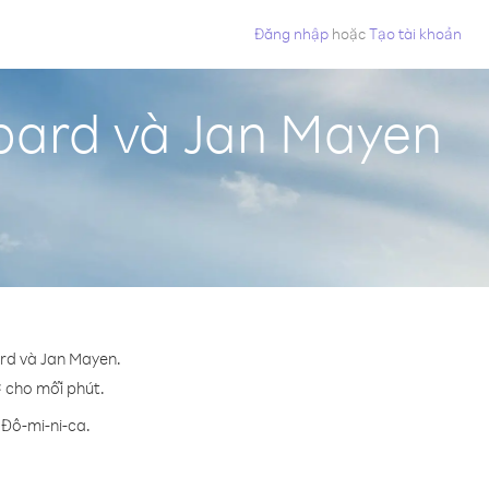
Đăng nhập
hoặc
Tạo tài khoản
lbard và Jan Mayen
ard và Jan Mayen.
¢ cho mỗi phút.
 Đô-mi-ni-ca.