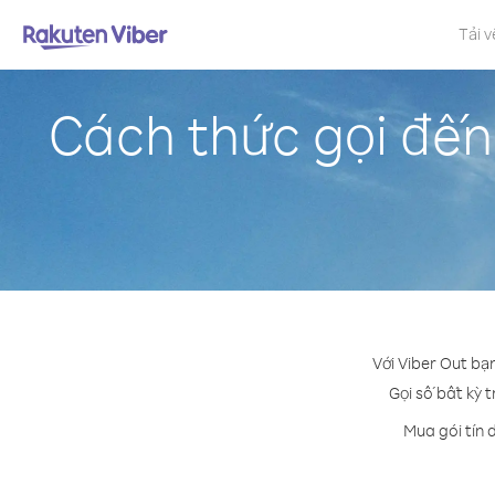
Tải v
Cách thức gọi đến
Với Viber Out bạ
Gọi số bất kỳ t
Mua gói tín 