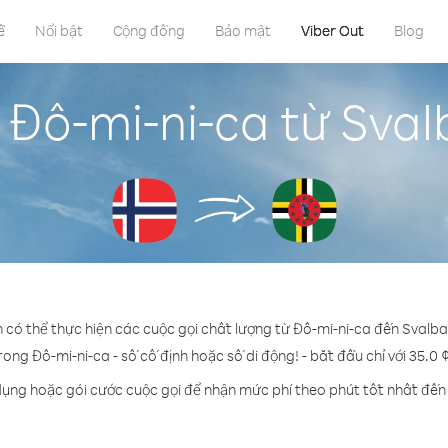
ề
Nổi bật
Cộng đồng
Bảo mật
Viber Out
Blog
 Đô-mi-ni-ca từ Sva
n có thể thực hiện các cuộc gọi chất lượng từ Đô-mi-ni-ca đến Svalb
rong Đô-mi-ni-ca - số cố định hoặc số di động! - bắt đầu chỉ với 35.0 
dụng hoặc gói cước cuộc gọi để nhận mức phí theo phút tốt nhất đến