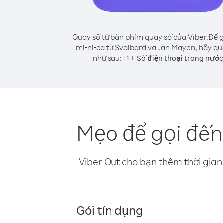
Quay số từ bàn phím quay số của Viber.
Để g
mi-ni-ca từ Svalbard và Jan Mayen, hãy qu
như sau:
+
+
1
Số điện thoại trong nước
Mẹo để gọi đến
Viber Out cho bạn thêm thời gian 
Gói tín dụng