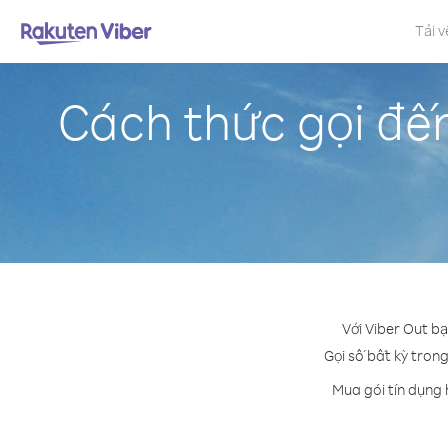
Tải v
Cách thức gọi đế
Với Viber Out b
Gọi số bất kỳ trong
Mua gói tín dụng 