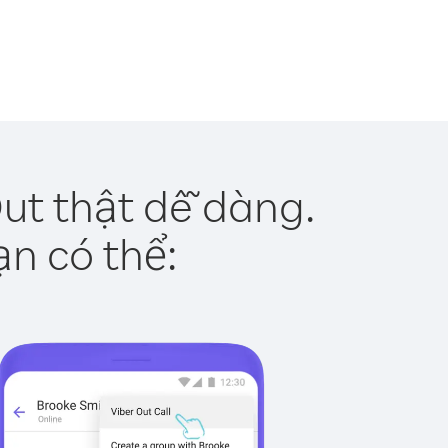
ut thật dễ dàng.
ạn có thể: