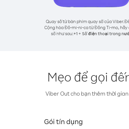
Quay số từ bàn phím quay số của Viber.
Để
Cộng hòa Đô-mi-ni-ca từ Đông Ti-mo, hãy
số như sau:
+
+
1
Số điện thoại trong nư
Mẹo để gọi đế
Viber Out cho bạn thêm thời gian 
Gói tín dụng