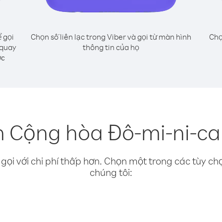
 gọi
Chọn số liên lạc trong Viber và gọi từ màn hình
Chọ
 quay
thông tin của họ
ớc
n Cộng hòa Đô-mi-ni-ca
gọi với chi phí thấp hơn. Chọn một trong các tùy chọ
chúng tôi: