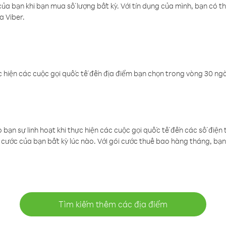
a bạn khi bạn mua số lượng bất kỳ. Với tín dụng của mình, bạn có th
a Viber.
 hiện các cuộc gọi quốc tế đến địa điểm bạn chọn trong vòng 30 ngày
ạn sự linh hoạt khi thực hiện các cuộc gọi quốc tế đến các số điện 
cước của bạn bất kỳ lúc nào. Với gói cước thuê bao hàng tháng, bạn 
Tìm kiếm thêm các địa điểm