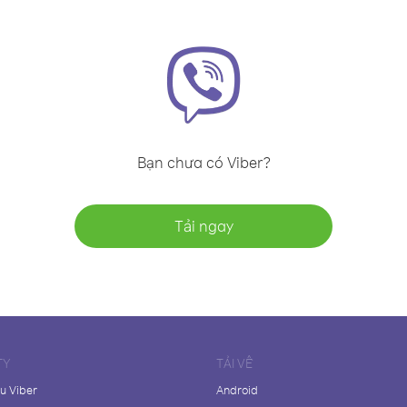
Bạn chưa có Viber?
Tải ngay
TY
TẢI VỀ
ệu Viber
Android