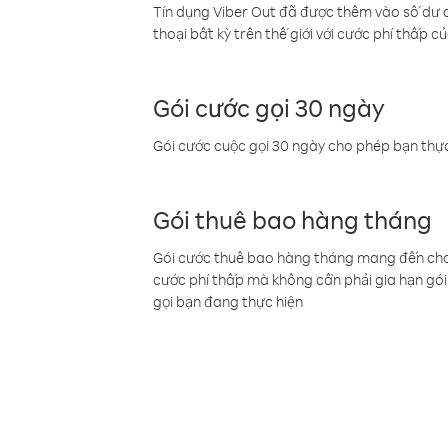
Tín dụng Viber Out đã được thêm vào số dư củ
thoại bất kỳ trên thế giới với cước phí thấp củ
Gói cước gọi 30 ngày
Gói cước cuộc gọi 30 ngày cho phép bạn thực
Gói thuê bao hàng tháng
Gói cước thuê bao hàng tháng mang đến cho b
cước phí thấp mà không cần phải gia hạn gói 
gọi bạn đang thực hiện