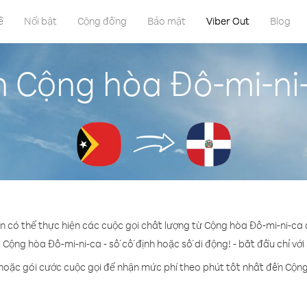
ề
Nổi bật
Cộng đồng
Bảo mật
Viber Out
Blog
n Cộng hòa Đô-mi-ni
ạn có thể thực hiện các cuộc gọi chất lượng từ Cộng hòa Đô-mi-ni-ca
 Cộng hòa Đô-mi-ni-ca - số cố định hoặc số di động! - bắt đầu chỉ với
hoặc gói cước cuộc gọi để nhận mức phí theo phút tốt nhất đến Cộn