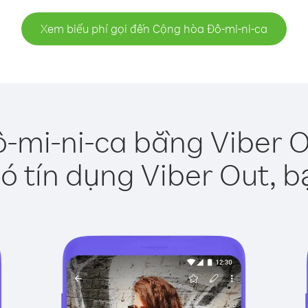
Xem biểu phí gọi đến Cộng hòa Đô-mi-ni-ca
-mi-ni-ca bằng Viber O
ó tín dụng Viber Out, b