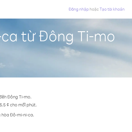
Đăng nhập
hoặc
Tạo tài khoản
-ca từ Đông Ti-mo
 đến Đông Ti-mo.
 5.5 ¢ cho mỗi phút.
g hòa Đô-mi-ni-ca.