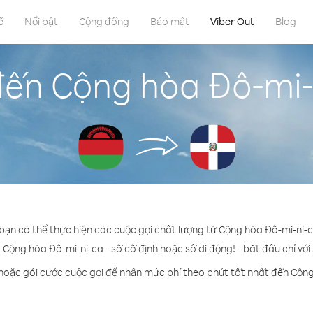
ề
Nổi bật
Cộng đồng
Bảo mật
Viber Out
Blog
đến Cộng hòa Đô-mi-
 bạn có thể thực hiện các cuộc gọi chất lượng từ Cộng hòa Đô-mi-ni-
 Cộng hòa Đô-mi-ni-ca - số cố định hoặc số di động! - bắt đầu chỉ với
hoặc gói cước cuộc gọi để nhận mức phí theo phút tốt nhất đến Cộn