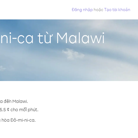
Đăng nhập
hoặc
Tạo tài khoản
ni-ca từ Malawi
ca đến Malawi.
 5.5 ¢ cho mỗi phút.
g hòa Đô-mi-ni-ca.