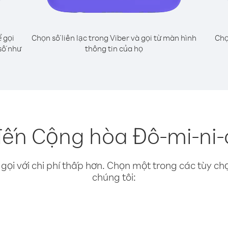
 gọi
Chọn số liên lạc trong Viber và gọi từ màn hình
Chọ
số như
thông tin của họ
đến Cộng hòa Đô-mi-ni-
gọi với chi phí thấp hơn. Chọn một trong các tùy chọ
chúng tôi: