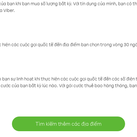
a bạn khi bạn mua số lượng bất kỳ. Với tín dụng của mình, bạn có th
a Viber.
 hiện các cuộc gọi quốc tế đến địa điểm bạn chọn trong vòng 30 ngày
ạn sự linh hoạt khi thực hiện các cuộc gọi quốc tế đến các số điện 
cước của bạn bất kỳ lúc nào. Với gói cước thuê bao hàng tháng, bạn 
Tìm kiếm thêm các địa điểm