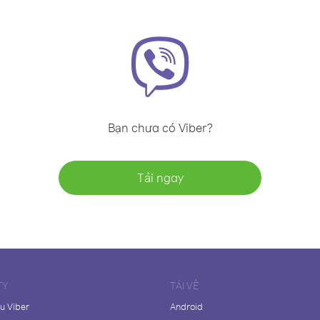
Bạn chưa có Viber?
Tải ngay
TY
TẢI VỀ
ệu Viber
Android