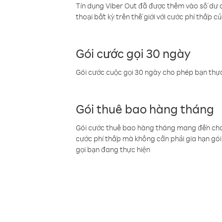
Tín dụng Viber Out đã được thêm vào số dư củ
thoại bất kỳ trên thế giới với cước phí thấp củ
Gói cước gọi 30 ngày
Gói cước cuộc gọi 30 ngày cho phép bạn thực
Gói thuê bao hàng tháng
Gói cước thuê bao hàng tháng mang đến cho b
cước phí thấp mà không cần phải gia hạn gói 
gọi bạn đang thực hiện