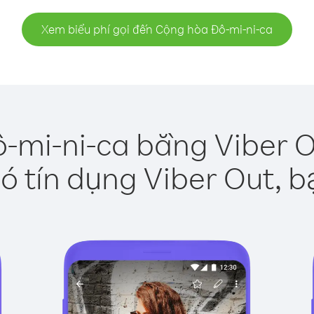
Xem biểu phí gọi đến Cộng hòa Đô-mi-ni-ca
-mi-ni-ca bằng Viber O
ó tín dụng Viber Out, b