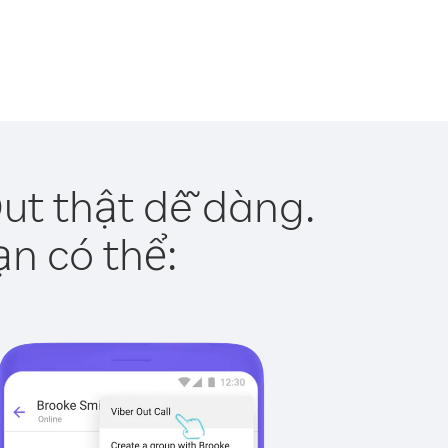
ut thật dễ dàng.
ạn có thể: