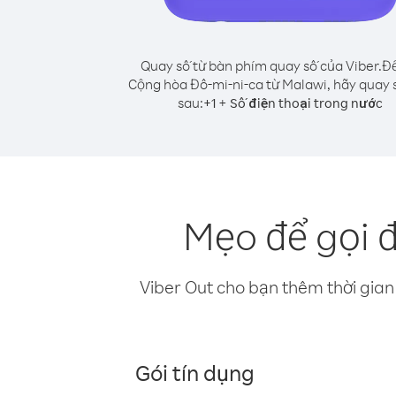
Quay số từ bàn phím quay số của Viber.
Để
Cộng hòa Đô-mi-ni-ca từ Malawi, hãy quay 
sau:
+
+
1
Số điện thoại trong nước
Mẹo để gọi 
Viber Out cho bạn thêm thời gian 
Gói tín dụng