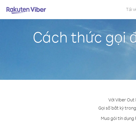
Tải v
Cách thức gọi 
Với Viber Out
Gọi số bất kỳ trong
Mua gói tín dụng 