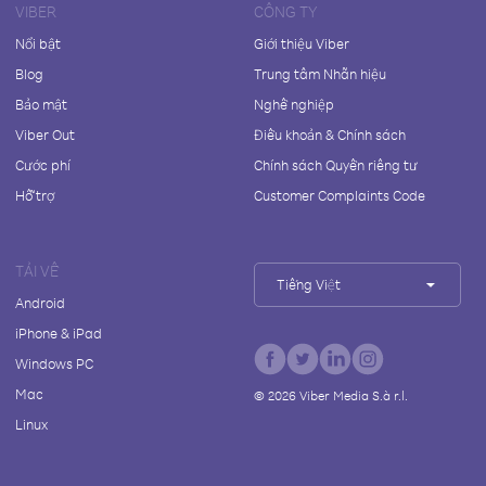
VIBER
CÔNG TY
Nổi bật
Giới thiệu Viber
Blog
Trung tâm Nhãn hiệu
Bảo mật
Nghề nghiệp
Viber Out
Điều khoản & Chính sách
Cước phí
Chính sách Quyền riêng tư
Hỗ trợ
Customer Complaints Code
TẢI VỀ
Tiếng Việt
Android
iPhone & iPad
Windows PC
Mac
©
2026
Viber Media S.à r.l.
Linux