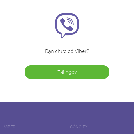
Bạn chưa có Viber?
Tải ngay
VIBER
CÔNG TY