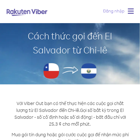
Đăng nhập
Togg
navig
Cách thức gọi đến El
Salvador từ Chi-lê
Với Viber Out bạn có thể thực hiện các cuộc gọi chất
lượng từ El Salvador đến Chi-lê.
Gọi số bất kỳ trong El
Salvador - số cố định hoặc số di động! - bắt đầu chỉ với
25.3 ¢ cho mỗi phút.
Mua gói tín dụng hoặc gói cước cuộc gọi để nhận mức phí