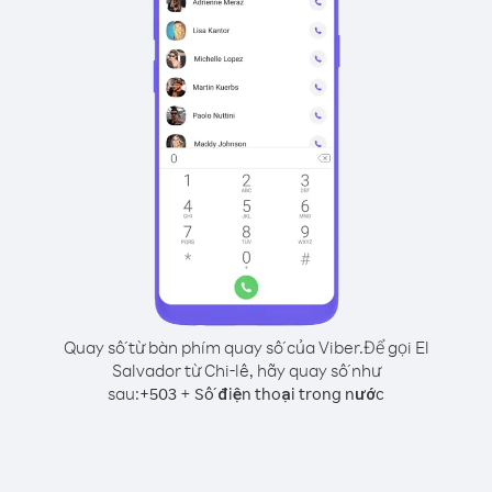
Quay số từ bàn phím quay số của Viber.
Để gọi El
Salvador từ Chi-lê, hãy quay số như
sau:
+
+
503
Số điện thoại trong nước