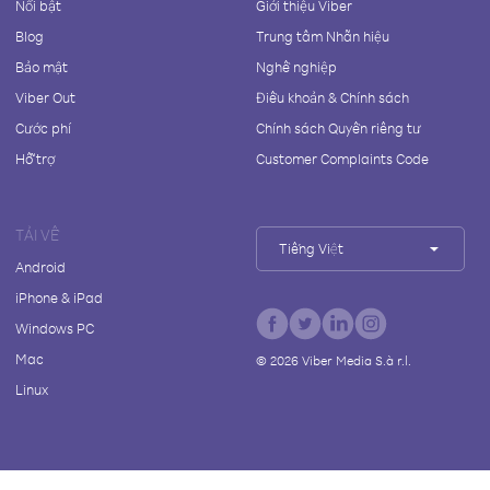
Nổi bật
Giới thiệu Viber
Blog
Trung tâm Nhãn hiệu
Bảo mật
Nghề nghiệp
Viber Out
Điều khoản & Chính sách
Cước phí
Chính sách Quyền riêng tư
Hỗ trợ
Customer Complaints Code
TẢI VỀ
Tiếng Việt
Android
iPhone & iPad
Windows PC
Mac
©
2026
Viber Media S.à r.l.
Linux