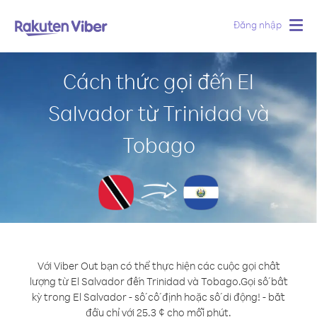
Đăng nhập
Togg
navig
Cách thức gọi đến El
Salvador từ Trinidad và
Tobago
Với Viber Out bạn có thể thực hiện các cuộc gọi chất
lượng từ El Salvador đến Trinidad và Tobago.
Gọi số bất
kỳ trong El Salvador - số cố định hoặc số di động! - bắt
đầu chỉ với 25.3 ¢ cho mỗi phút.