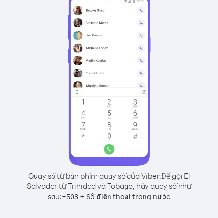
Quay số từ bàn phím quay số của Viber.
Để gọi El
Salvador từ Trinidad và Tobago, hãy quay số như
sau:
+
+
503
Số điện thoại trong nước