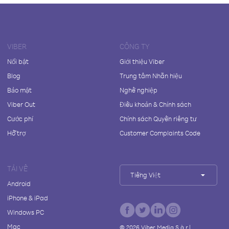
VIBER
CÔNG TY
Nổi bật
Giới thiệu Viber
Blog
Trung tâm Nhãn hiệu
Bảo mật
Nghề nghiệp
Viber Out
Điều khoản & Chính sách
Cước phí
Chính sách Quyền riêng tư
Hỗ trợ
Customer Complaints Code
TẢI VỀ
Tiếng Việt
Android
iPhone & iPad
Windows PC
Mac
©
2026
Viber Media S.à r.l.