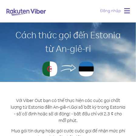
Đăng nhập
Togg
navig
Cách thức gọi đến Estonia
từ An-giê-ri
Với Viber Out bạn có thể thực hiện các cuộc gọi chất
lượng từ Estonia đến An-giê-ri.
Gọi số bất kỳ trong Estonia
- số cố định hoặc số di động! - bắt đầu chỉ với 2.3 ¢ cho
mỗi phút.
Mua gói tín dụng hoặc gói cước cuộc gọi để nhận mức phí