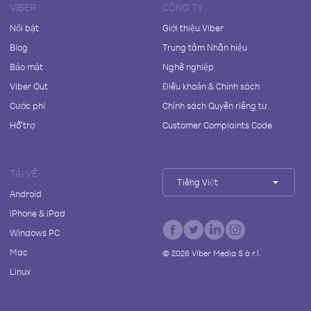
VIBER
CÔNG TY
Nổi bật
Giới thiệu Viber
Blog
Trung tâm Nhãn hiệu
Bảo mật
Nghề nghiệp
Viber Out
Điều khoản & Chính sách
Cước phí
Chính sách Quyền riêng tư
Hỗ trợ
Customer Complaints Code
TẢI VỀ
Tiếng Việt
Android
iPhone & iPad
Windows PC
Mac
©
2026
Viber Media S.à r.l.
Linux