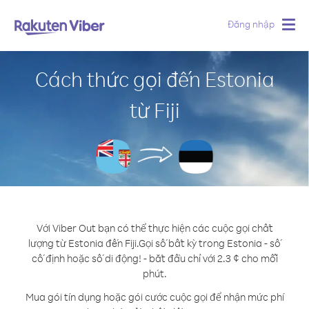
Đăng nhập
Togg
navig
Cách thức gọi đến Estonia
từ Fiji
Với Viber Out bạn có thể thực hiện các cuộc gọi chất
lượng từ Estonia đến Fiji.
Gọi số bất kỳ trong Estonia - số
cố định hoặc số di động! - bắt đầu chỉ với 2.3 ¢ cho mỗi
phút.
Mua gói tín dụng hoặc gói cước cuộc gọi để nhận mức phí