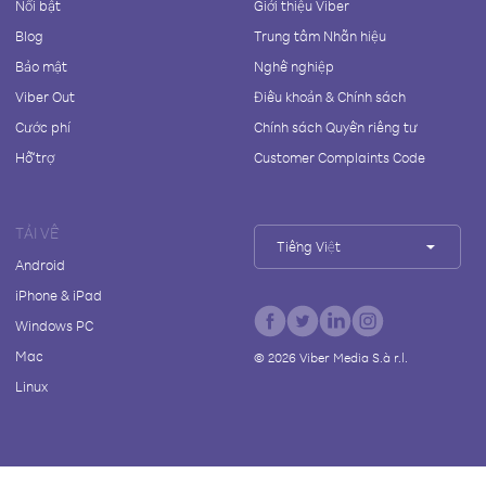
Nổi bật
Giới thiệu Viber
Blog
Trung tâm Nhãn hiệu
Bảo mật
Nghề nghiệp
Viber Out
Điều khoản & Chính sách
Cước phí
Chính sách Quyền riêng tư
Hỗ trợ
Customer Complaints Code
TẢI VỀ
Tiếng Việt
Android
iPhone & iPad
Windows PC
Mac
©
2026
Viber Media S.à r.l.
Linux