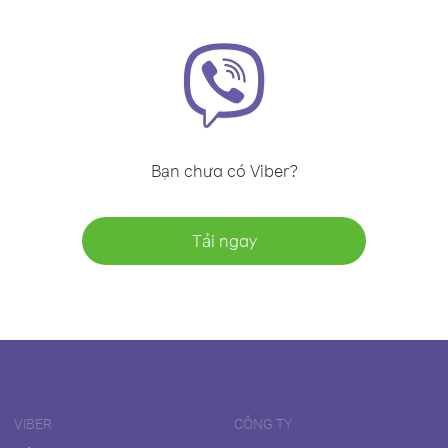
Bạn chưa có Viber?
Tải ngay
VIBER
CÔNG TY