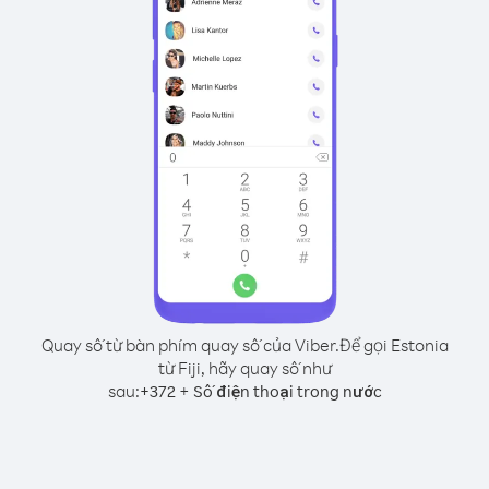
Quay số từ bàn phím quay số của Viber.
Để gọi Estonia
từ Fiji, hãy quay số như
sau:
+
+
372
Số điện thoại trong nước