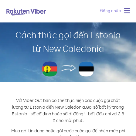
Đăng nhập
Togg
navig
Cách thức gọi đến Estonia
từ New Caledonia
Với Viber Out bạn có thể thực hiện các cuộc gọi chất
lượng từ Estonia đến New Caledonia.
Gọi số bất kỳ trong
Estonia - số cố định hoặc số di động! - bắt đầu chỉ với 2.3
¢ cho mỗi phút.
Mua gói tín dụng hoặc gói cước cuộc gọi để nhận mức phí