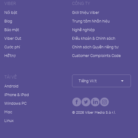
VIBER
CÔNG TY
Nổi bật
Giới thiệu Viber
Blog
Trung tâm Nhãn hiệu
Bảo mật
Nghề nghiệp
Viber Out
Điều khoản & Chính sách
Cước phí
Chính sách Quyền riêng tư
Hỗ trợ
Customer Complaints Code
TẢI VỀ
Tiếng Việt
Android
iPhone & iPad
Windows PC
Mac
©
2026
Viber Media S.à r.l.
Linux