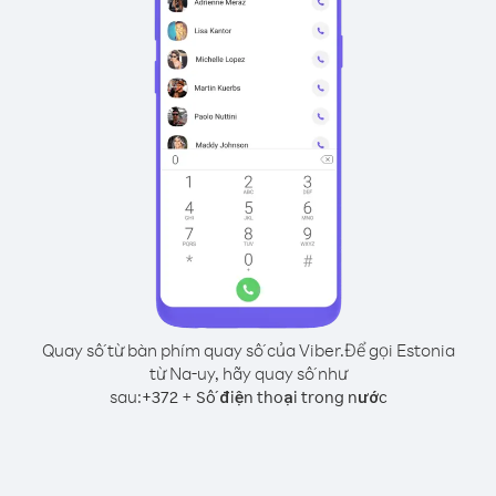
Quay số từ bàn phím quay số của Viber.
Để gọi Estonia
từ Na-uy, hãy quay số như
sau:
+
+
372
Số điện thoại trong nước