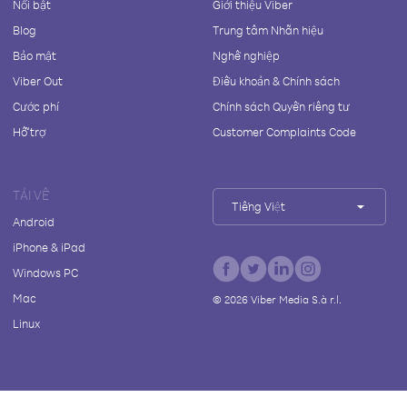
Nổi bật
Giới thiệu Viber
Blog
Trung tâm Nhãn hiệu
Bảo mật
Nghề nghiệp
Viber Out
Điều khoản & Chính sách
Cước phí
Chính sách Quyền riêng tư
Hỗ trợ
Customer Complaints Code
TẢI VỀ
Tiếng Việt
Android
iPhone & iPad
Windows PC
Mac
©
2026
Viber Media S.à r.l.
Linux