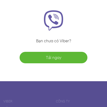
Bạn chưa có Viber?
Tải ngay
VIBER
CÔNG TY