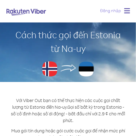
Đăng nhập
Togg
navig
Cách thức gọi đến Estonia
từ Na-uy
Với Viber Out bạn có thể thực hiện các cuộc gọi chất
lượng từ Estonia đến Na-uy.
Gọi số bất kỳ trong Estonia -
số cố định hoặc số di động! - bắt đầu chỉ với 2.9 ¢ cho mỗi
phút.
Mua gói tín dụng hoặc gói cước cuộc gọi để nhận mức phí