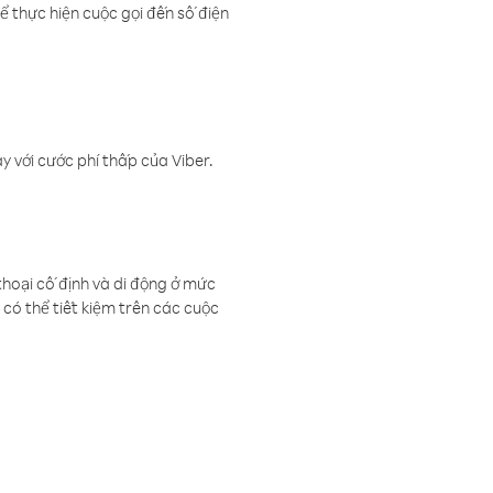
ể thực hiện cuộc gọi đến số điện
 với cước phí thấp của Viber.
thoại cố định và di động ở mức
có thể tiết kiệm trên các cuộc