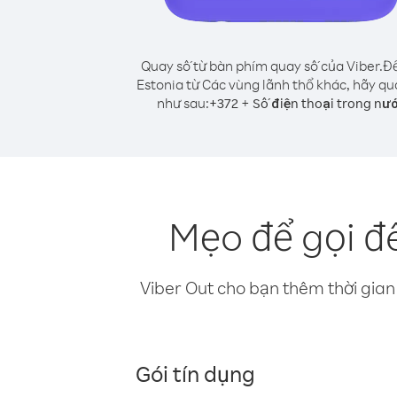
Quay số từ bàn phím quay số của Viber.
Để
Estonia từ Các vùng lãnh thổ khác, hãy qu
như sau:
+
+
372
Số điện thoại trong nư
Mẹo để gọi đ
Viber Out cho bạn thêm thời gian 
Gói tín dụng