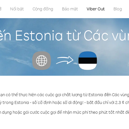
ề
Nổi bật
Cộng đồng
Bảo mật
Viber Out
Blog
ến Estonia từ Các vù
bạn có thể thực hiện các cuộc gọi chất lượng từ Estonia đến Các vùng
ỳ trong Estonia - số cố định hoặc số di động! - bắt đầu chỉ với 2.3 ¢ 
n dụng hoặc gói cước cuộc gọi để nhận mức phí theo phút tốt nhất đ