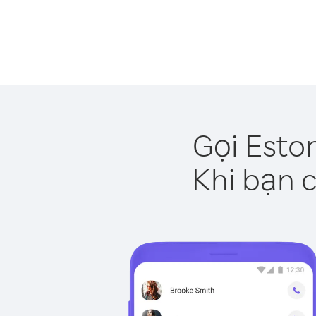
Gọi Esto
Khi bạn c