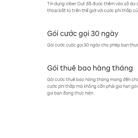
Tín dụng Viber Out đã được thêm vào số dư củ
thoại bất kỳ trên thế giới với cước phí thấp củ
Gói cước gọi 30 ngày
Gói cước cuộc gọi 30 ngày cho phép bạn thực
Gói thuê bao hàng tháng
Gói cước thuê bao hàng tháng mang đến cho b
cước phí thấp mà không cần phải gia hạn gói 
gọi bạn đang thực hiện