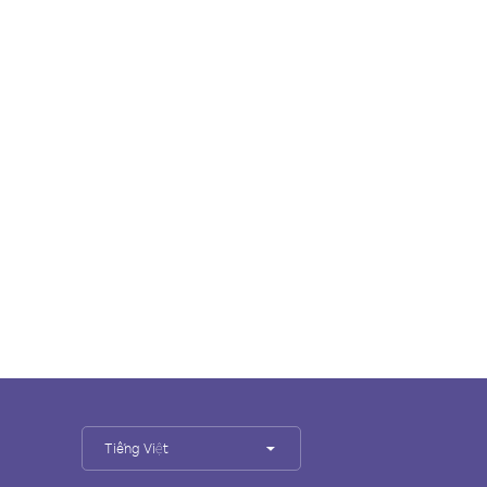
Tiếng Việt