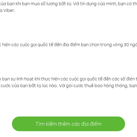
a bạn khi bạn mua số lượng bất kỳ. Với tín dụng của mình, bạn có th
a Viber.
 hiện các cuộc gọi quốc tế đến địa điểm bạn chọn trong vòng 30 ngày
ạn sự linh hoạt khi thực hiện các cuộc gọi quốc tế đến các số điện 
cước của bạn bất kỳ lúc nào. Với gói cước thuê bao hàng tháng, bạn 
Tìm kiếm thêm các địa điểm