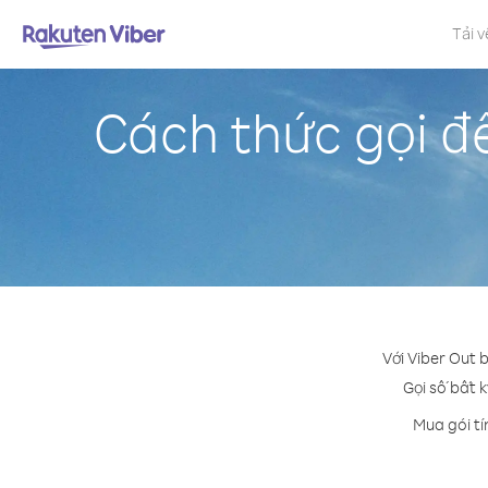
Tải v
Cách thức gọi đ
Với Viber Out 
Gọi số bất k
Mua gói tí