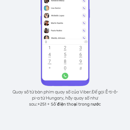
Quay số từ bàn phím quay số của Viber.
Để gọi Ê-ti-ô-
pi-a từ Hungary, hãy quay số như
sau:
+
+
251
Số điện thoại trong nước