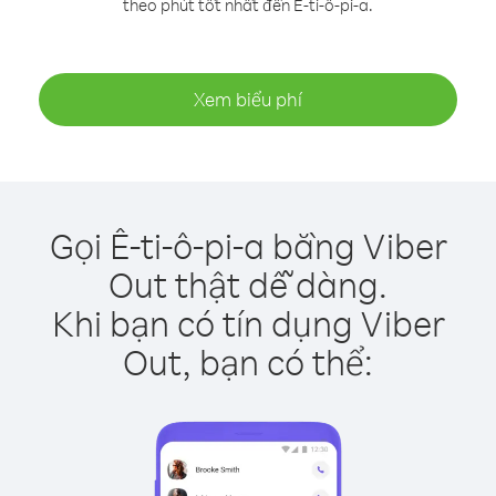
theo phút tốt nhất đến Ê-ti-ô-pi-a.
Xem biểu phí
Gọi Ê-ti-ô-pi-a bằng Viber
Out thật dễ dàng.
Khi bạn có tín dụng Viber
Out, bạn có thể: