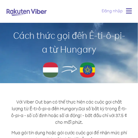
Đăng nhập
Togg
navig
Cách thức gọi đến Ê-ti-ô-pi-
a từ Hungary
Với Viber Out bạn có thể thực hiện các cuộc gọi chất
lượng từ Ê-ti-ô-pi-a đến Hungary.
Gọi số bất kỳ trong Ê-ti-
ô-pi-a - số cố định hoặc số di động! - bắt đầu chỉ với 37.5 ¢
cho mỗi phút.
Mua gói tín dụng hoặc gói cước cuộc gọi để nhận mức phí