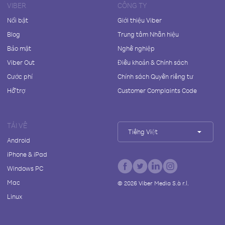
VIBER
CÔNG TY
Nổi bật
Giới thiệu Viber
Blog
Trung tâm Nhãn hiệu
Bảo mật
Nghề nghiệp
Viber Out
Điều khoản & Chính sách
Cước phí
Chính sách Quyền riêng tư
Hỗ trợ
Customer Complaints Code
TẢI VỀ
Tiếng Việt
Android
iPhone & iPad
Windows PC
Mac
©
2026
Viber Media S.à r.l.
Linux