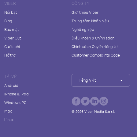
VIBER
CÔNG TY
Nổi bật
Giới thiệu Viber
Blog
Trung tâm Nhãn hiệu
Bảo mật
Nghề nghiệp
Viber Out
Điều khoản & Chính sách
Cước phí
Chính sách Quyền riêng tư
Hỗ trợ
Customer Complaints Code
TẢI VỀ
Tiếng Việt
Android
iPhone & iPad
Windows PC
Mac
©
2026
Viber Media S.à r.l.
Linux