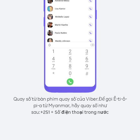
Quay số từ bàn phím quay số của Viber.
Để gọi Ê-ti-ô-
pi-a từ Myanmar, hãy quay số như
sau:
+
+
251
Số điện thoại trong nước