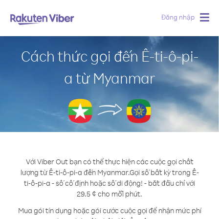
Đăng nhập
Togg
navig
Cách thức gọi đến Ê-ti-ô-pi-
a từ Myanmar
Với Viber Out bạn có thể thực hiện các cuộc gọi chất
lượng từ Ê-ti-ô-pi-a đến Myanmar.
Gọi số bất kỳ trong Ê-
ti-ô-pi-a - số cố định hoặc số di động! - bắt đầu chỉ với
29.5 ¢ cho mỗi phút.
Mua gói tín dụng hoặc gói cước cuộc gọi để nhận mức phí