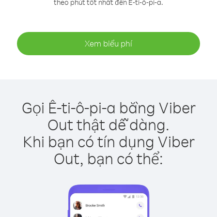
theo phút tốt nhất đến Ê-ti-ô-pi-a.
Xem biểu phí
Gọi Ê-ti-ô-pi-a bằng Viber
Out thật dễ dàng.
Khi bạn có tín dụng Viber
Out, bạn có thể: