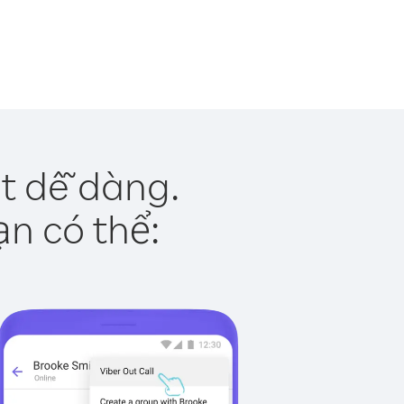
ật dễ dàng.
ạn có thể: