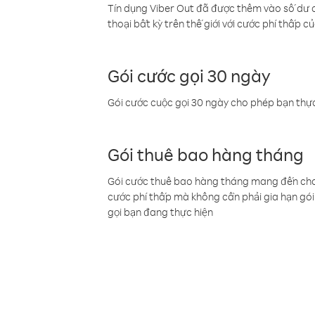
Tín dụng Viber Out đã được thêm vào số dư củ
thoại bất kỳ trên thế giới với cước phí thấp củ
Gói cước gọi 30 ngày
Gói cước cuộc gọi 30 ngày cho phép bạn thực
Gói thuê bao hàng tháng
Gói cước thuê bao hàng tháng mang đến cho b
cước phí thấp mà không cần phải gia hạn gói 
gọi bạn đang thực hiện