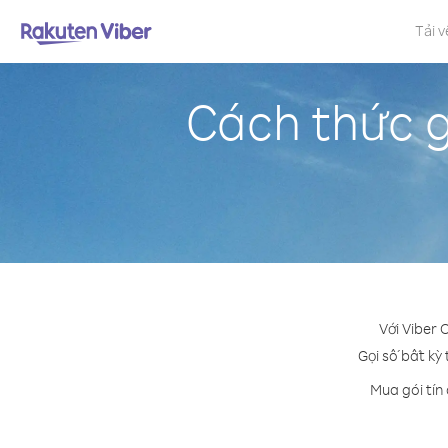
Tải v
Cách thức gọ
Với Viber 
Gọi số bất kỳ 
Mua gói tín