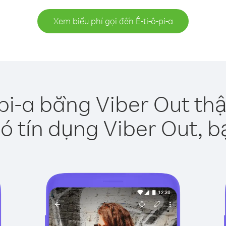
Xem biểu phí gọi đến Ê-ti-ô-pi-a
-pi-a bằng Viber Out th
ó tín dụng Viber Out, b