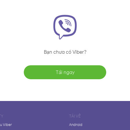
Bạn chưa có Viber?
Tải ngay
TY
TẢI VỀ
ệu Viber
Android