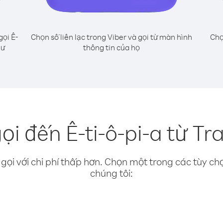
gọi Ê-
Chọn số liên lạc trong Viber và gọi từ màn hình
Chọ
hư
thông tin của họ
i đến Ê-ti-ô-pi-a từ Tr
gọi với chi phí thấp hơn. Chọn một trong các tùy chọ
chúng tôi: