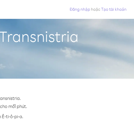
Đăng nhập
hoặc
Tạo tài khoản
 Transnistria
ansnistria.
¢ cho mỗi phút.
Ê-ti-ô-pi-a.