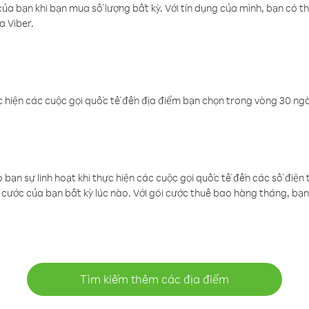
a bạn khi bạn mua số lượng bất kỳ. Với tín dụng của mình, bạn có th
a Viber.
 hiện các cuộc gọi quốc tế đến địa điểm bạn chọn trong vòng 30 ngày
ạn sự linh hoạt khi thực hiện các cuộc gọi quốc tế đến các số điện 
cước của bạn bất kỳ lúc nào. Với gói cước thuê bao hàng tháng, bạn 
Tìm kiếm thêm các địa điểm