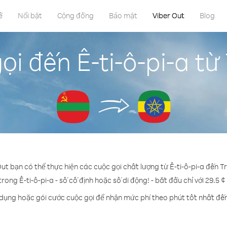
ề
Nổi bật
Cộng đồng
Bảo mật
Viber Out
Blog
i đến Ê-ti-ô-pi-a từ
Out bạn có thể thực hiện các cuộc gọi chất lượng từ Ê-ti-ô-pi-a đến Tr
trong Ê-ti-ô-pi-a - số cố định hoặc số di động! - bắt đầu chỉ với 29.5 
 dụng hoặc gói cước cuộc gọi để nhận mức phí theo phút tốt nhất đến 