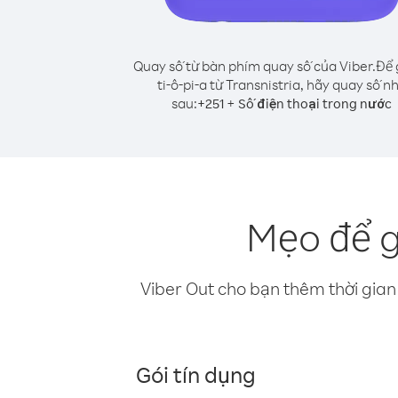
Quay số từ bàn phím quay số của Viber.
Để 
ti-ô-pi-a từ Transnistria, hãy quay số n
sau:
+
+
251
Số điện thoại trong nước
Mẹo để gọ
Viber Out cho bạn thêm thời gian 
Gói tín dụng