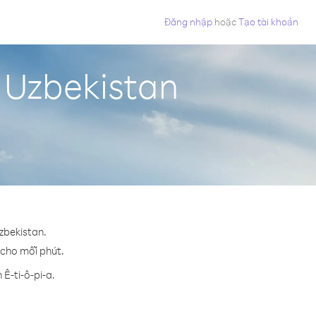
Đăng nhập
hoặc
Tạo tài khoản
ừ Uzbekistan
Uzbekistan.
¢ cho mỗi phút.
Ê-ti-ô-pi-a.