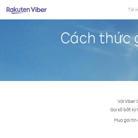
Tải v
Cách thức g
Với Viber 
Gọi số bất kỳ 
Mua gói tín