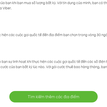
a bạn khi bạn mua số lượng bất kỳ. Với tín dụng của mình, bạn có th
a Viber.
 hiện các cuộc gọi quốc tế đến địa điểm bạn chọn trong vòng 30 ngày
ạn sự linh hoạt khi thực hiện các cuộc gọi quốc tế đến các số điện 
cước của bạn bất kỳ lúc nào. Với gói cước thuê bao hàng tháng, bạn 
Tìm kiếm thêm các địa điểm