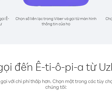
gọi Ê-
Chọn số liên lạc trong Viber và gọi từ màn hình
Chọ
hư
thông tin của họ
ọi đến Ê-ti-ô-pi-a từ U
gọi với chi phí thấp hơn. Chọn một trong các tùy chọ
chúng tôi: