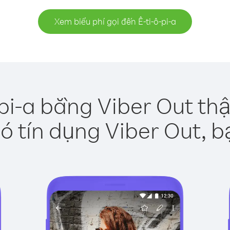
Xem biểu phí gọi đến Ê-ti-ô-pi-a
-pi-a bằng Viber Out th
ó tín dụng Viber Out, b