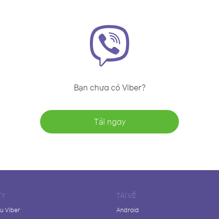
Bạn chưa có Viber?
Tải ngay
TY
TẢI VỀ
ệu Viber
Android