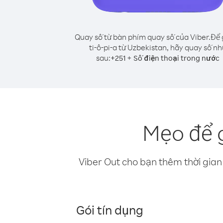
Quay số từ bàn phím quay số của Viber.
Để 
ti-ô-pi-a từ Uzbekistan, hãy quay số n
sau:
+
+
251
Số điện thoại trong nước
Mẹo để g
Viber Out cho bạn thêm thời gian 
Gói tín dụng