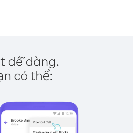
ật dễ dàng.
ạn có thể: