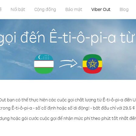
ề
Nổi bật
Cộng đồng
Bảo mật
Viber Out
Blog
ọi đến Ê-ti-ô-pi-a t
Out bạn có thể thực hiện các cuộc gọi chất lượng từ Ê-ti-ô-pi-a đến 
trong Ê-ti-ô-pi-a - số cố định hoặc số di động! - bắt đầu chỉ với 29.5 
 dụng hoặc gói cước cuộc gọi để nhận mức phí theo phút tốt nhất đến 