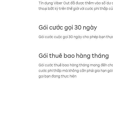
Tín dụng Viber Out đã được thêm vào số dư củ
thoại bất kỳ trên thế giới với cước phí thấp củ
Gói cước gọi 30 ngày
Gói cước cuộc gọi 30 ngày cho phép bạn thực
Gói thuê bao hàng tháng
Gói cước thuê bao hàng tháng mang đến cho b
cước phí thấp mà không cần phải gia hạn gói 
gọi bạn đang thực hiện