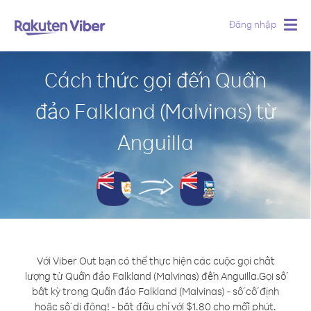
Đăng nhập
Togg
navig
Cách thức gọi đến Quần
đảo Falkland (Malvinas) từ
Anguilla
Với Viber Out bạn có thể thực hiện các cuộc gọi chất
lượng từ Quần đảo Falkland (Malvinas) đến Anguilla.
Gọi số
bất kỳ trong Quần đảo Falkland (Malvinas) - số cố định
hoặc số di động! - bắt đầu chỉ với $1.80 cho mỗi phút.