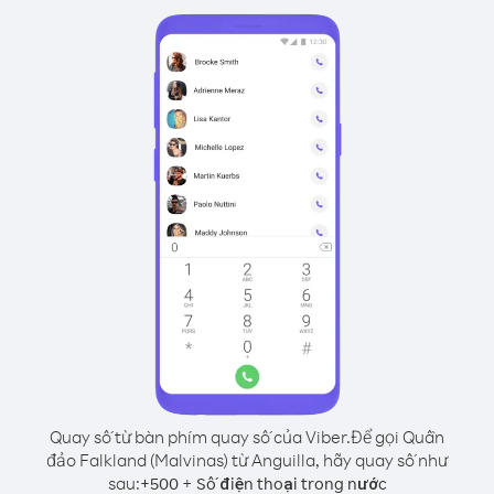
Quay số từ bàn phím quay số của Viber.
Để gọi Quần
đảo Falkland (Malvinas) từ Anguilla, hãy quay số như
sau:
+
+
500
Số điện thoại trong nước