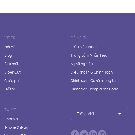
VIBER
CÔNG TY
Nổi bật
Giới thiệu Viber
Blog
Trung tâm Nhãn hiệu
Bảo mật
Nghề nghiệp
Viber Out
Điều khoản & Chính sách
Cước phí
Chính sách Quyền riêng tư
Hỗ trợ
Customer Complaints Code
TẢI VỀ
Tiếng Việt
Android
iPhone & iPad