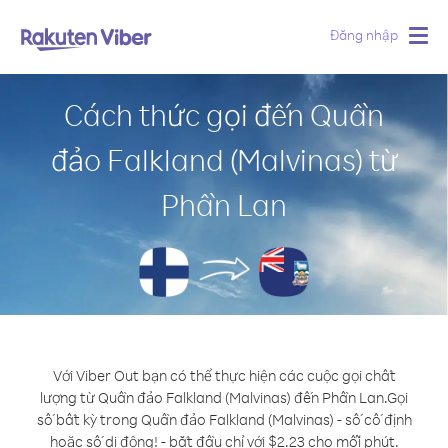
Đăng nhập
Togg
navig
Cách thức gọi đến Quần
đảo Falkland (Malvinas) từ
Phần Lan
Với Viber Out bạn có thể thực hiện các cuộc gọi chất
lượng từ Quần đảo Falkland (Malvinas) đến Phần Lan.
Gọi
số bất kỳ trong Quần đảo Falkland (Malvinas) - số cố định
hoặc số di động! - bắt đầu chỉ với $2.23 cho mỗi phút.