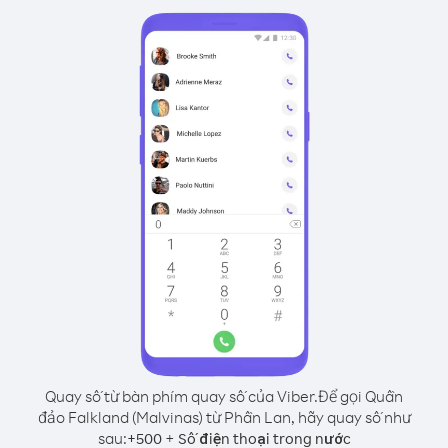
Quay số từ bàn phím quay số của Viber.
Để gọi Quần
đảo Falkland (Malvinas) từ Phần Lan, hãy quay số như
sau:
+
+
500
Số điện thoại trong nước