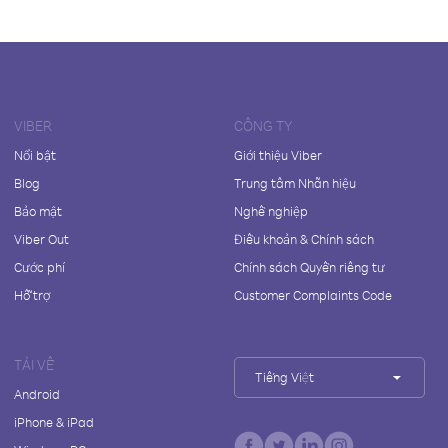
VIBER
CÔNG TY
Nổi bật
Giới thiệu Viber
Blog
Trung tâm Nhãn hiệu
Bảo mật
Nghề nghiệp
Viber Out
Điều khoản & Chính sách
Cước phí
Chính sách Quyền riêng tư
Hỗ trợ
Customer Complaints Code
TẢI VỀ
Tiếng Việt
Android
iPhone & iPad