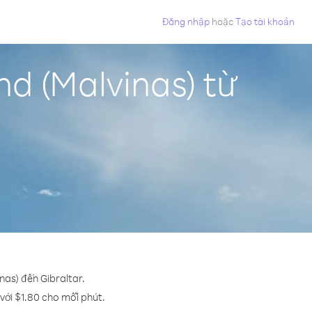
Đăng nhập
hoặc
Tạo tài khoản
d (Malvinas) từ
nas) đến Gibraltar.
 với $1.80 cho mỗi phút.