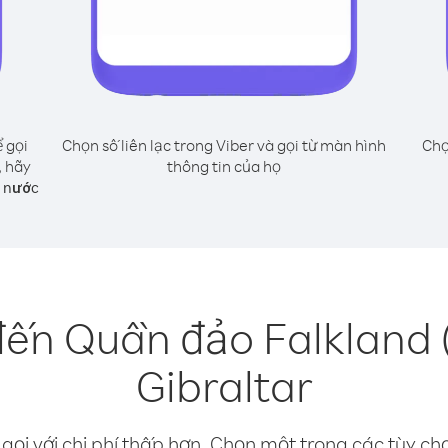
 gọi
Chọn số liên lạc trong Viber và gọi từ màn hình
Chọ
, hãy
thông tin của họ
g nước
đến Quần đảo Falkland (
Gibraltar
gọi với chi phí thấp hơn. Chọn một trong các tùy chọ