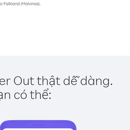
 Falkland (Malvinas).
er Out thật dễ dàng.
ạn có thể: