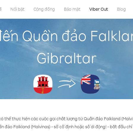
ề
Nổi bật
Cộng đồng
Bảo mật
Viber Out
Blog
đến Quần đảo Falklan
Gibraltar
có thể thực hiện các cuộc gọi chất lượng từ Quần đảo Falkland (Malvi
n đảo Falkland (Malvinas) - số cố định hoặc số di động! - bắt đầu chỉ