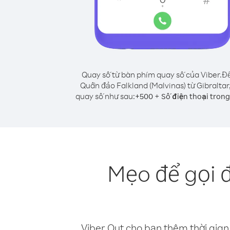
Quay số từ bàn phím quay số của Viber.
Để
Quần đảo Falkland (Malvinas) từ Gibraltar
quay số như sau:
+
+
500
Số điện thoại tron
Mẹo để gọi 
Viber Out cho bạn thêm thời gian 