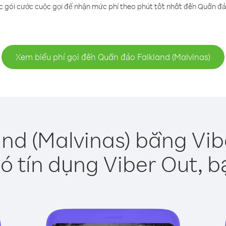
c gói cước cuộc gọi để nhận mức phí theo phút tốt nhất đến Quần đảo
Xem biểu phí gọi đến Quần đảo Falkland (Malvinas)
nd (Malvinas) bằng Vib
ó tín dụng Viber Out, b