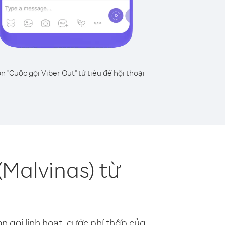
n "Cuộc gọi Viber Out" từ tiêu đề hội thoại
Malvinas) từ
n gọi linh hoạt, cước phí thấp của