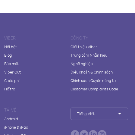
VIBER
CÔNG TY
Nổi bật
Giới thiệu Viber
Blog
Trung tâm Nhãn hiệu
Bảo mật
Nghề nghiệp
Viber Out
Điều khoản & Chính sách
Cước phí
Chính sách Quyền riêng tư
Hỗ trợ
Customer Complaints Code
TẢI VỀ
Tiếng Việt
Android
iPhone & iPad