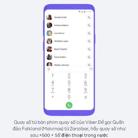
Quay số từ bàn phím quay số của Viber.
Để gọi Quần
đảo Falkland (Malvinas) từ Zanzibar, hãy quay số như
sau:
+
+
500
Số điện thoại trong nước