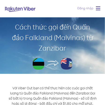
Đăng nhập
Togg
navig
Cách thức gọi đến Quần
đảo Falkland (Malvinas) từ
Zanzibar
Với Viber Out bạn có thể thực hiện các cuộc gọi chất
lượng từ Quần đảo Falkland (Malvinas) đến Zanzibar.
Gọi
số bất kỳ trong Quần đảo Falkland (Malvinas) - số cố định
hoặc số di động! - bắt đầu chỉ với $1.80 cho mỗi phút.