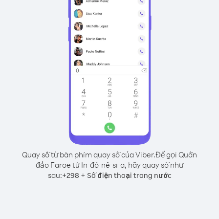
Quay số từ bàn phím quay số của Viber.
Để gọi Quần
đảo Faroe từ In-đô-nê-si-a, hãy quay số như
sau:
+
+
298
Số điện thoại trong nước