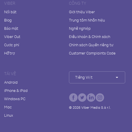
VIBER
CÔNG TY
Nổi bật
Giới thiệu Viber
Blog
Trung tâm Nhãn hiệu
Bảo mật
Nghề nghiệp
Viber Out
Điều khoản & Chính sách
Cước phí
Chính sách Quyền riêng tư
Hỗ trợ
Customer Complaints Code
TẢI VỀ
Tiếng Việt
Android
iPhone & iPad
Windows PC
Mac
©
2026
Viber Media S.à r.l.
Linux