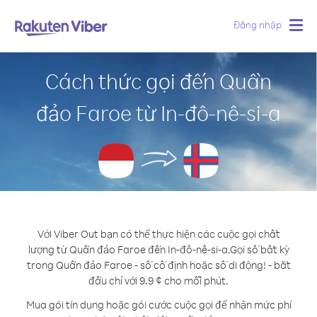
Đăng nhập
Togg
navig
Cách thức gọi đến Quần
đảo Faroe từ In-đô-nê-si-a
Với Viber Out bạn có thể thực hiện các cuộc gọi chất
lượng từ Quần đảo Faroe đến In-đô-nê-si-a.
Gọi số bất kỳ
trong Quần đảo Faroe - số cố định hoặc số di động! - bắt
đầu chỉ với 9.9 ¢ cho mỗi phút.
Mua gói tín dụng hoặc gói cước cuộc gọi để nhận mức phí