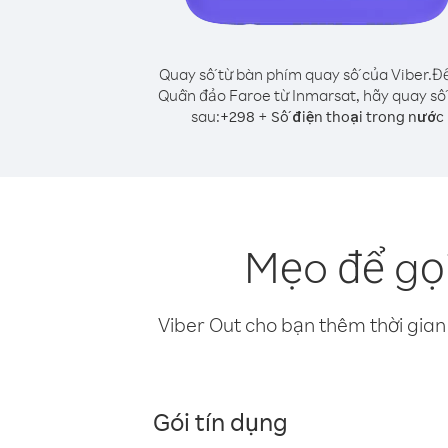
Quay số từ bàn phím quay số của Viber.
Để
Quần đảo Faroe từ Inmarsat, hãy quay số
sau:
+
+
298
Số điện thoại trong nước
Mẹo để gọ
Viber Out cho bạn thêm thời gian 
Gói tín dụng