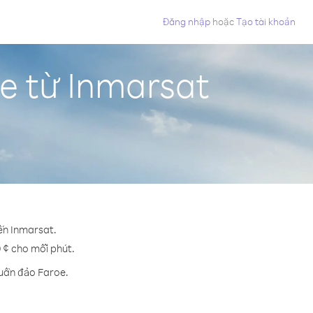
Đăng nhập
hoặc
Tạo tài khoản
e từ Inmarsat
ến Inmarsat.
9 ¢ cho mỗi phút.
Quần đảo Faroe.