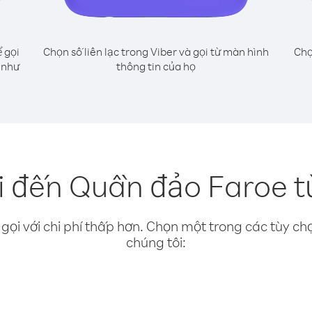
 gọi
Chọn số liên lạc trong Viber và gọi từ màn hình
Chọ
 như
thông tin của họ
i đến Quần đảo Faroe t
gọi với chi phí thấp hơn. Chọn một trong các tùy chọ
chúng tôi: