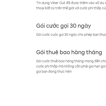
Tín dụng Viber Out đã được thêm vào số dư củ
thoại bất kỳ trên thế giới với cước phí thấp củ
Gói cước gọi 30 ngày
Gói cước cuộc gọi 30 ngày cho phép bạn thực
Gói thuê bao hàng tháng
Gói cước thuê bao hàng tháng mang đến cho b
cước phí thấp mà không cần phải gia hạn gói 
gọi bạn đang thực hiện