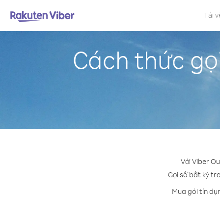
Tải v
Cách thức gọ
Với Viber O
Gọi số bất kỳ tr
Mua gói tín dụ