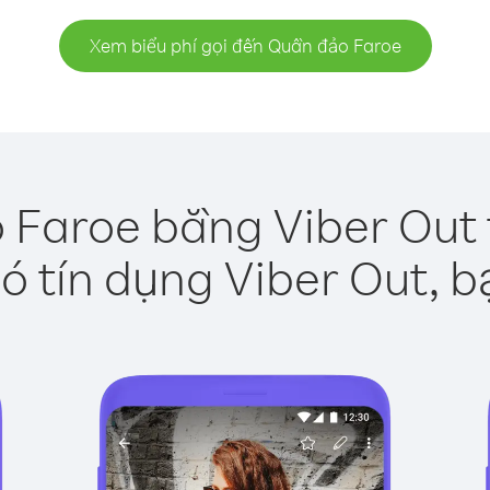
Xem biểu phí gọi đến Quần đảo Faroe
 Faroe bằng Viber Out 
ó tín dụng Viber Out, b