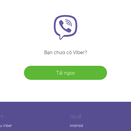
Bạn chưa có Viber?
Tải ngay
TY
TẢI VỀ
ệu Viber
Android