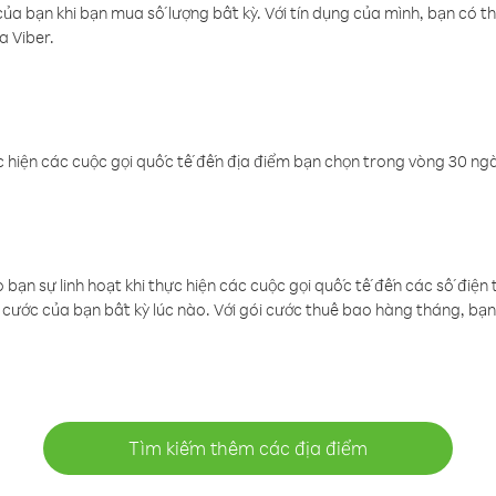
a bạn khi bạn mua số lượng bất kỳ. Với tín dụng của mình, bạn có th
a Viber.
 hiện các cuộc gọi quốc tế đến địa điểm bạn chọn trong vòng 30 ngày
ạn sự linh hoạt khi thực hiện các cuộc gọi quốc tế đến các số điện 
cước của bạn bất kỳ lúc nào. Với gói cước thuê bao hàng tháng, bạn 
Tìm kiếm thêm các địa điểm