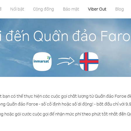
ề
Nổi bật
Cộng đồng
Bảo mật
Viber Out
Blog
i đến Quần đảo Faro
ut bạn có thể thực hiện các cuộc gọi chất lượng từ Quần đảo Faroe đ
ong Quần đảo Faroe - số cố định hoặc số di động! - bắt đầu chỉ với 9.
ng hoặc gói cước cuộc gọi để nhận mức phí theo phút tốt nhất đến 