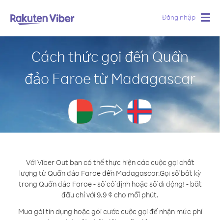
Đăng nhập
Togg
navig
Cách thức gọi đến Quần
đảo Faroe từ Madagascar
Với Viber Out bạn có thể thực hiện các cuộc gọi chất
lượng từ Quần đảo Faroe đến Madagascar.
Gọi số bất kỳ
trong Quần đảo Faroe - số cố định hoặc số di động! - bắt
đầu chỉ với 9.9 ¢ cho mỗi phút.
Mua gói tín dụng hoặc gói cước cuộc gọi để nhận mức phí