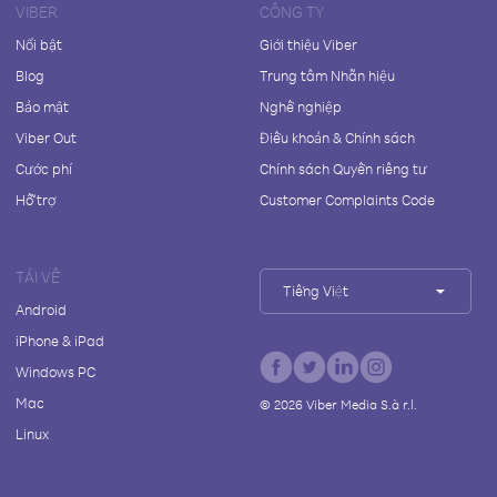
VIBER
CÔNG TY
Nổi bật
Giới thiệu Viber
Blog
Trung tâm Nhãn hiệu
Bảo mật
Nghề nghiệp
Viber Out
Điều khoản & Chính sách
Cước phí
Chính sách Quyền riêng tư
Hỗ trợ
Customer Complaints Code
TẢI VỀ
Tiếng Việt
Android
iPhone & iPad
Windows PC
Mac
©
2026
Viber Media S.à r.l.
Linux