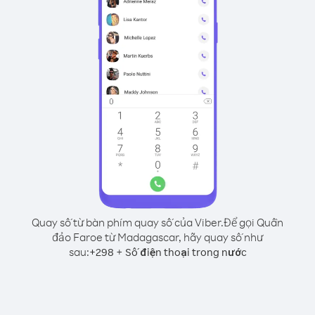
Quay số từ bàn phím quay số của Viber.
Để gọi Quần
đảo Faroe từ Madagascar, hãy quay số như
sau:
+
+
298
Số điện thoại trong nước