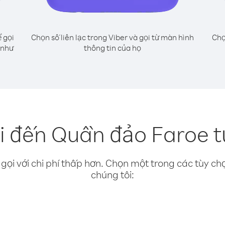
 gọi
Chọn số liên lạc trong Viber và gọi từ màn hình
Chọ
 như
thông tin của họ
i đến Quần đảo Faroe 
gọi với chi phí thấp hơn. Chọn một trong các tùy chọ
chúng tôi: