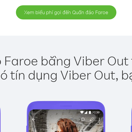
Xem biểu phí gọi đến Quần đảo Faroe
 Faroe bằng Viber Out 
ó tín dụng Viber Out, b