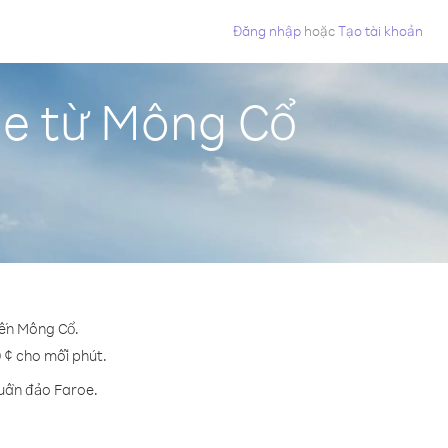
Đăng nhập
hoặc
Tạo tài khoản
oe từ Mông Cổ
đến Mông Cổ.
9 ¢ cho mỗi phút.
Quần đảo Faroe.