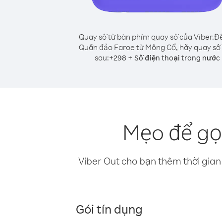
Quay số từ bàn phím quay số của Viber.
Để
Quần đảo Faroe từ Mông Cổ, hãy quay số
sau:
+
+
298
Số điện thoại trong nước
Mẹo để gọ
Viber Out cho bạn thêm thời gian 
Gói tín dụng