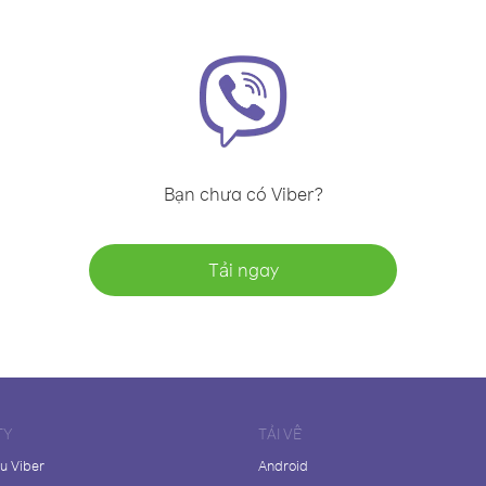
Bạn chưa có Viber?
Tải ngay
TY
TẢI VỀ
ệu Viber
Android