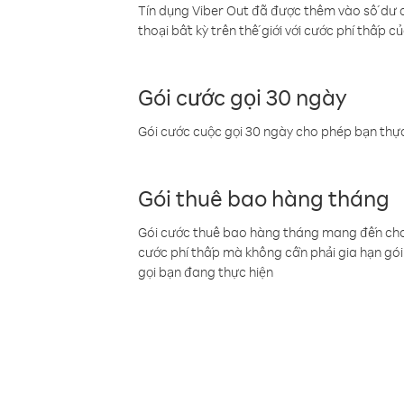
Tín dụng Viber Out đã được thêm vào số dư củ
thoại bất kỳ trên thế giới với cước phí thấp củ
Gói cước gọi 30 ngày
Gói cước cuộc gọi 30 ngày cho phép bạn thực
Gói thuê bao hàng tháng
Gói cước thuê bao hàng tháng mang đến cho b
cước phí thấp mà không cần phải gia hạn gói 
gọi bạn đang thực hiện