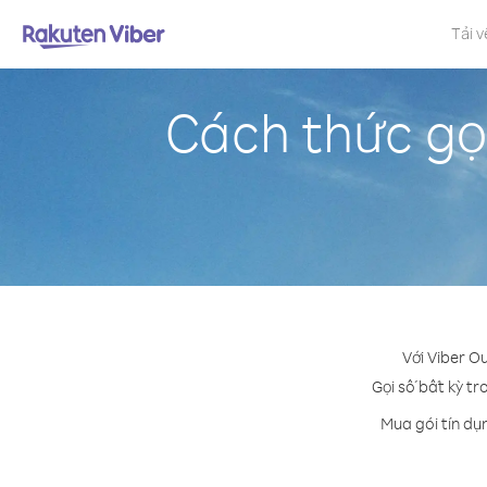
Tải v
Cách thức gọ
Với Viber O
Gọi số bất kỳ tr
Mua gói tín dụ