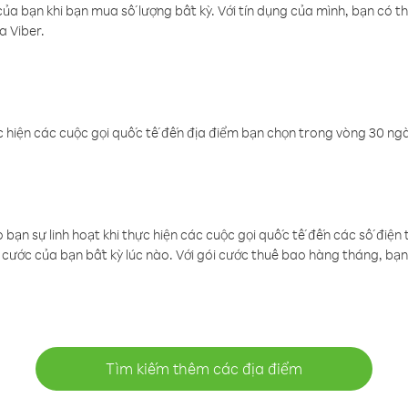
a bạn khi bạn mua số lượng bất kỳ. Với tín dụng của mình, bạn có th
a Viber.
 hiện các cuộc gọi quốc tế đến địa điểm bạn chọn trong vòng 30 ngày
ạn sự linh hoạt khi thực hiện các cuộc gọi quốc tế đến các số điện 
cước của bạn bất kỳ lúc nào. Với gói cước thuê bao hàng tháng, bạn 
Tìm kiếm thêm các địa điểm