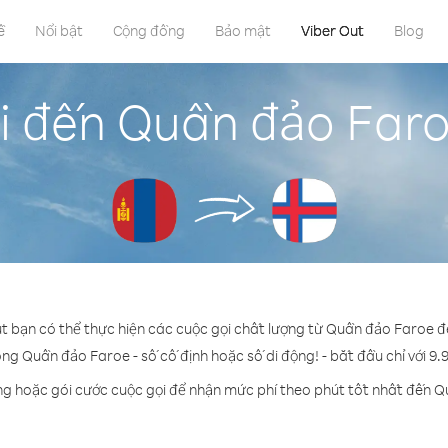
ề
Nổi bật
Cộng đồng
Bảo mật
Viber Out
Blog
i đến Quần đảo Far
ut bạn có thể thực hiện các cuộc gọi chất lượng từ Quần đảo Faroe 
ong Quần đảo Faroe - số cố định hoặc số di động! - bắt đầu chỉ với 9.
ng hoặc gói cước cuộc gọi để nhận mức phí theo phút tốt nhất đến 