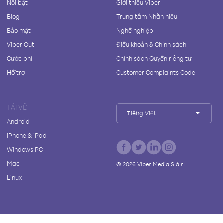
Nổi bật
Giới thiệu Viber
Blog
Trung tâm Nhãn hiệu
Bảo mật
Nghề nghiệp
Viber Out
Điều khoản & Chính sách
Cước phí
Chính sách Quyền riêng tư
Hỗ trợ
Customer Complaints Code
TẢI VỀ
Tiếng Việt
Android
iPhone & iPad
Windows PC
Mac
©
2026
Viber Media S.à r.l.
Linux