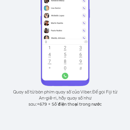
Quay số từ bàn phím quay số của Viber.
Để gọi Fiji từ
An-giê-ri, hãy quay số như
sau:
+
+
679
Số điện thoại trong nước