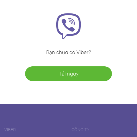
Bạn chưa có Viber?
Tải ngay
VIBER
CÔNG TY