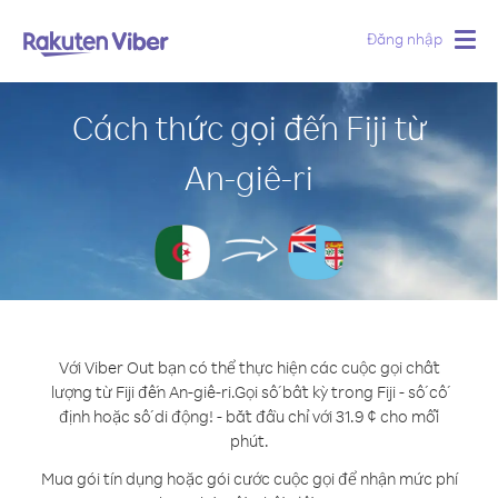
Đăng nhập
Togg
navig
Cách thức gọi đến Fiji từ
An-giê-ri
Với Viber Out bạn có thể thực hiện các cuộc gọi chất
lượng từ Fiji đến An-giê-ri.
Gọi số bất kỳ trong Fiji - số cố
định hoặc số di động! - bắt đầu chỉ với 31.9 ¢ cho mỗi
phút.
Mua gói tín dụng hoặc gói cước cuộc gọi để nhận mức phí