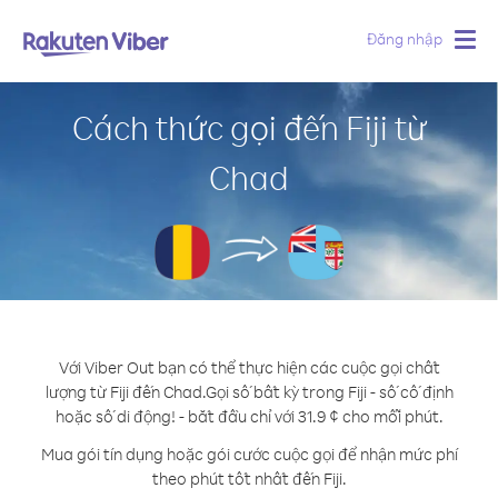
Đăng nhập
Togg
navig
Cách thức gọi đến Fiji từ
Chad
Với Viber Out bạn có thể thực hiện các cuộc gọi chất
lượng từ Fiji đến Chad.
Gọi số bất kỳ trong Fiji - số cố định
hoặc số di động! - bắt đầu chỉ với 31.9 ¢ cho mỗi phút.
Mua gói tín dụng hoặc gói cước cuộc gọi để nhận mức phí
theo phút tốt nhất đến Fiji.