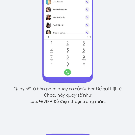
Quay số từ bàn phím quay số của Viber.
Để gọi Fiji từ
Chad, hãy quay số như
sau:
+
+
679
Số điện thoại trong nước