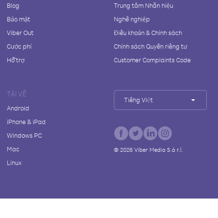
Blog
Trung tâm Nhãn hiệu
Bảo mật
Nghề nghiệp
Viber Out
Điều khoản & Chính sách
Cước phí
Chính sách Quyền riêng tư
Hỗ trợ
Customer Complaints Code
TẢI VỀ
Tiếng Việt
Android
iPhone & iPad
Windows PC
Mac
©
2026
Viber Media S.à r.l.
Linux