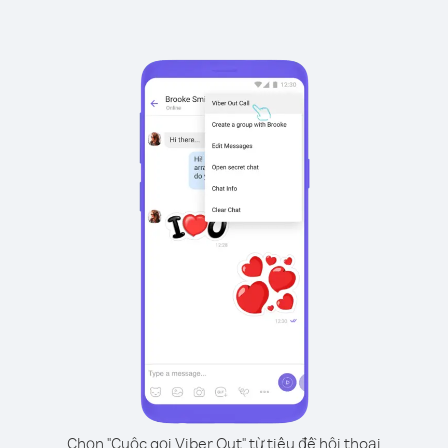
Chọn "Cuộc gọi Viber Out" từ tiêu đề hội thoại