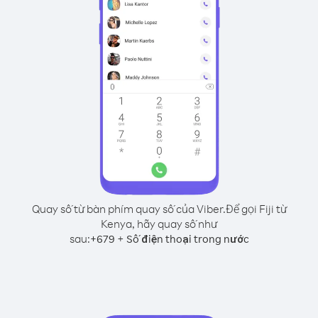
Quay số từ bàn phím quay số của Viber.
Để gọi Fiji từ
Kenya, hãy quay số như
sau:
+
+
679
Số điện thoại trong nước