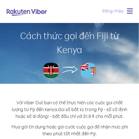
Đăng nhập
Togg
navig
Cách thức gọi đến Fiji từ
Kenya
Với Viber Out bạn có thể thực hiện các cuộc gọi chất
lượng từ Fiji đến Kenya.
Gọi số bất kỳ trong Fiji - số cố định
hoặc số di động! - bắt đầu chỉ với 31.9 ¢ cho mỗi phút.
Mua gói tín dụng hoặc gói cước cuộc gọi để nhận mức phí
theo phút tốt nhất đến Fiji.