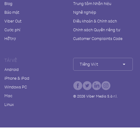
Blog
Trung tâm Nhãn hiệu
Bảo mật
Nghề nghiệp
Viber Out
Điều khoản & Chính sách
Cước phí
Chính sách Quyền riêng tư
Hỗ trợ
Customer Complaints Code
TẢI VỀ
Tiếng Việt
Android
iPhone & iPad
Windows PC
Mac
©
2026
Viber Media S.à r.l.
Linux