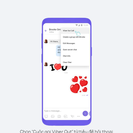
Chọn "Cuộc gọi Viber Out" từ tiêu đề hội thoại