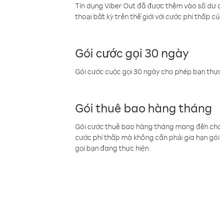
Tín dụng Viber Out đã được thêm vào số dư củ
thoại bất kỳ trên thế giới với cước phí thấp củ
Gói cước gọi 30 ngày
Gói cước cuộc gọi 30 ngày cho phép bạn thực
Gói thuê bao hàng tháng
Gói cước thuê bao hàng tháng mang đến cho b
cước phí thấp mà không cần phải gia hạn gói 
gọi bạn đang thực hiện