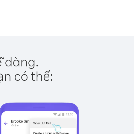
ễ dàng.
ạn có thể: