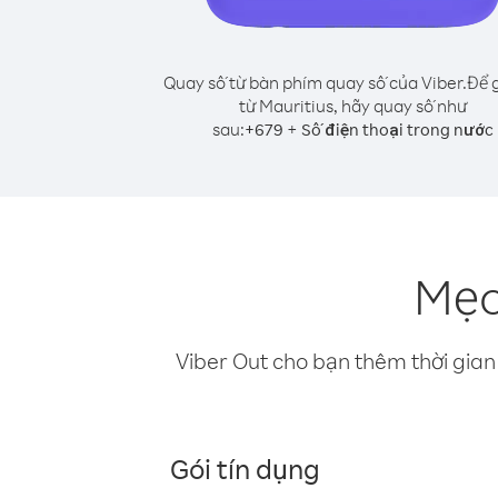
Quay số từ bàn phím quay số của Viber.
Để g
từ Mauritius, hãy quay số như
sau:
+
+
679
Số điện thoại trong nước
Mẹo 
Viber Out cho bạn thêm thời gian 
Gói tín dụng