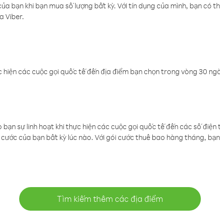
a bạn khi bạn mua số lượng bất kỳ. Với tín dụng của mình, bạn có th
a Viber.
 hiện các cuộc gọi quốc tế đến địa điểm bạn chọn trong vòng 30 ngày
ạn sự linh hoạt khi thực hiện các cuộc gọi quốc tế đến các số điện 
cước của bạn bất kỳ lúc nào. Với gói cước thuê bao hàng tháng, bạn 
Tìm kiếm thêm các địa điểm