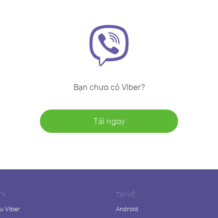
Bạn chưa có Viber?
Tải ngay
TY
TẢI VỀ
ệu Viber
Android