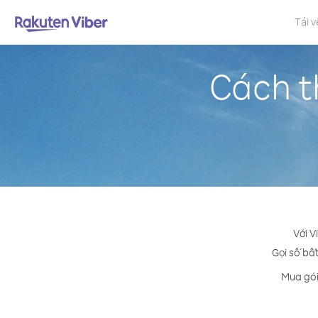
Tải v
Cách th
Với V
Gọi số bất
Mua gói