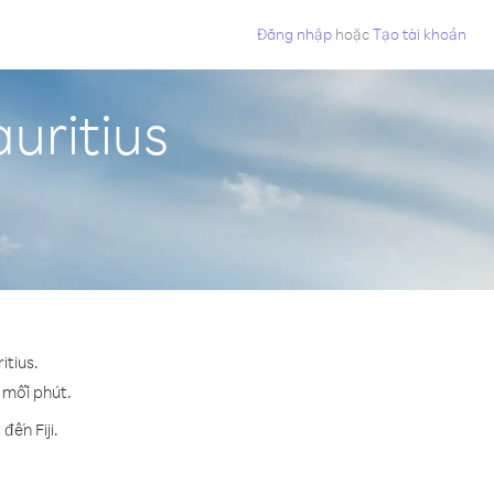
Đăng nhập
hoặc
Tạo tài khoản
auritius
itius.
o mỗi phút.
ến Fiji.