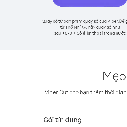
Quay số từ bàn phím quay số của Viber.
Để g
từ Thổ Nhĩ Kỳ, hãy quay số như
sau:
+
+
679
Số điện thoại trong nước
Mẹo 
Viber Out cho bạn thêm thời gian 
Gói tín dụng