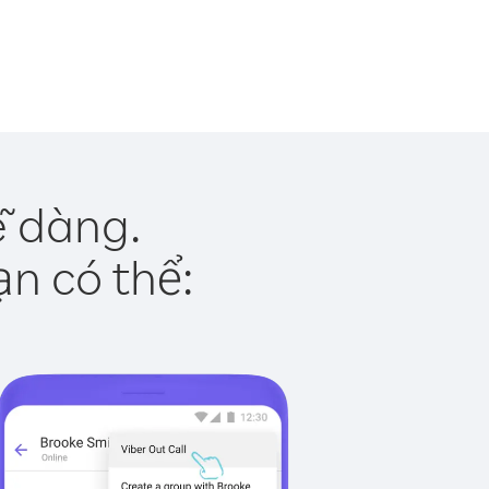
ễ dàng.
ạn có thể: