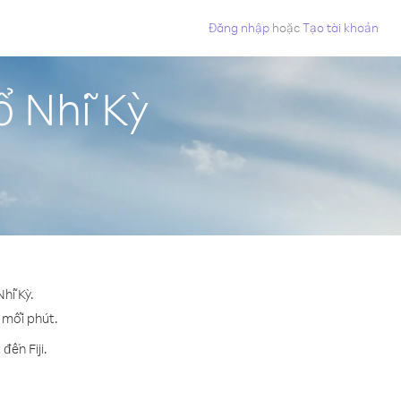
Đăng nhập
hoặc
Tạo tài khoản
ổ Nhĩ Kỳ
hĩ Kỳ.
o mỗi phút.
ến Fiji.