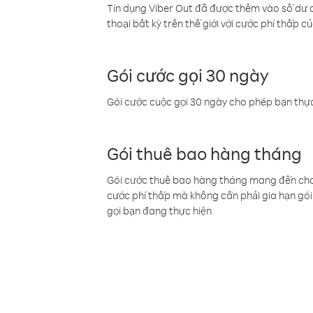
Tín dụng Viber Out đã được thêm vào số dư củ
thoại bất kỳ trên thế giới với cước phí thấp củ
Gói cước gọi 30 ngày
Gói cước cuộc gọi 30 ngày cho phép bạn thực
Gói thuê bao hàng tháng
Gói cước thuê bao hàng tháng mang đến cho b
cước phí thấp mà không cần phải gia hạn gói 
gọi bạn đang thực hiện