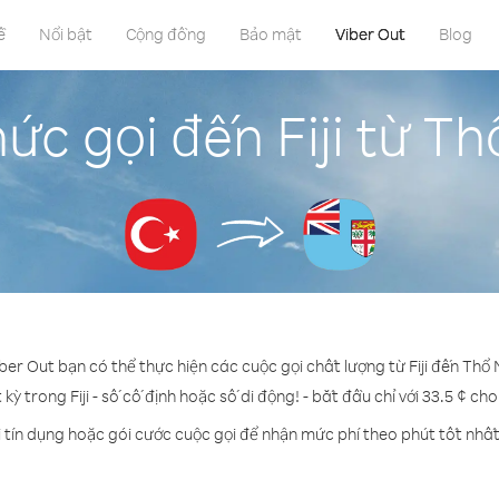
ề
Nổi bật
Cộng đồng
Bảo mật
Viber Out
Blog
ức gọi đến Fiji từ Th
iber Out bạn có thể thực hiện các cuộc gọi chất lượng từ Fiji đến Thổ N
 kỳ trong Fiji - số cố định hoặc số di động! - bắt đầu chỉ với 33.5 ¢ ch
 tín dụng hoặc gói cước cuộc gọi để nhận mức phí theo phút tốt nhất đ