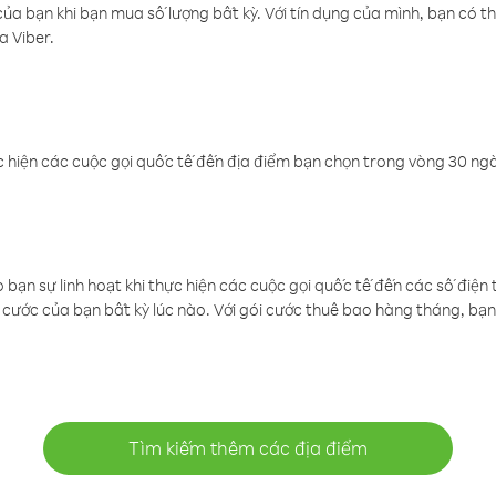
a bạn khi bạn mua số lượng bất kỳ. Với tín dụng của mình, bạn có th
a Viber.
 hiện các cuộc gọi quốc tế đến địa điểm bạn chọn trong vòng 30 ngày
ạn sự linh hoạt khi thực hiện các cuộc gọi quốc tế đến các số điện 
cước của bạn bất kỳ lúc nào. Với gói cước thuê bao hàng tháng, bạn 
Tìm kiếm thêm các địa điểm