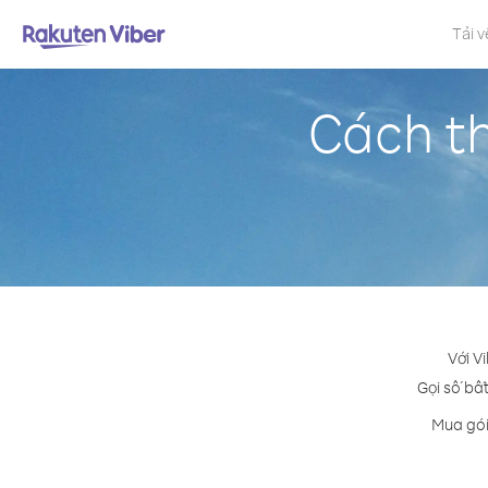
Tải v
Cách th
Với V
Gọi số bất
Mua gói