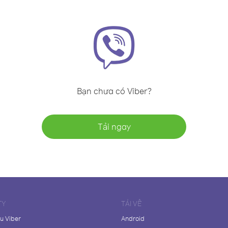
Bạn chưa có Viber?
Tải ngay
TY
TẢI VỀ
ệu Viber
Android