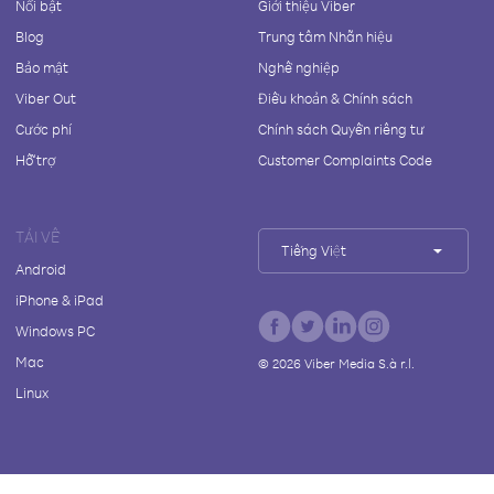
Nổi bật
Giới thiệu Viber
Blog
Trung tâm Nhãn hiệu
Bảo mật
Nghề nghiệp
Viber Out
Điều khoản & Chính sách
Cước phí
Chính sách Quyền riêng tư
Hỗ trợ
Customer Complaints Code
TẢI VỀ
Tiếng Việt
Android
iPhone & iPad
Windows PC
Mac
©
2026
Viber Media S.à r.l.
Linux