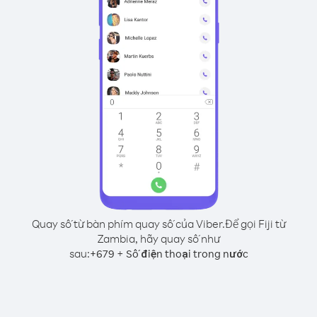
Quay số từ bàn phím quay số của Viber.
Để gọi Fiji từ
Zambia, hãy quay số như
sau:
+
+
679
Số điện thoại trong nước