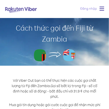
Đăng nhập
Togg
navig
Cách thức gọi đến Fiji từ
Zambia
Với Viber Out bạn có thể thực hiện các cuộc gọi chất
lượng từ Fiji đến Zambia.
Gọi số bất kỳ trong Fiji - số cố
định hoặc số di động! - bắt đầu chỉ với 31.9 ¢ cho mỗi
phút.
Mua gói tín dụng hoặc gói cước cuộc gọi để nhận mức phí