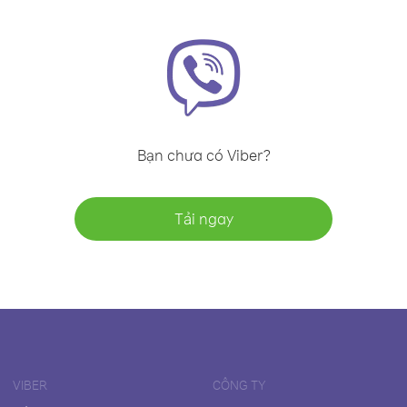
Bạn chưa có Viber?
Tải ngay
VIBER
CÔNG TY