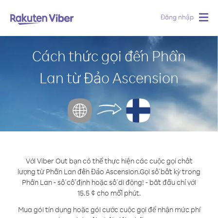
Đăng nhập
Togg
navig
Cách thức gọi đến Phần
Lan từ Đảo Ascension
Với Viber Out bạn có thể thực hiện các cuộc gọi chất
lượng từ Phần Lan đến Đảo Ascension.
Gọi số bất kỳ trong
Phần Lan - số cố định hoặc số di động! - bắt đầu chỉ với
15.5 ¢ cho mỗi phút.
Mua gói tín dụng hoặc gói cước cuộc gọi để nhận mức phí