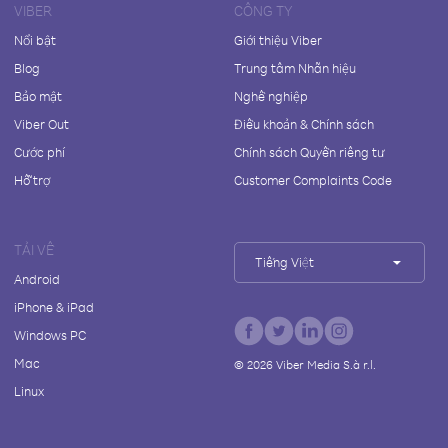
VIBER
CÔNG TY
Nổi bật
Giới thiệu Viber
Blog
Trung tâm Nhãn hiệu
Bảo mật
Nghề nghiệp
Viber Out
Điều khoản & Chính sách
Cước phí
Chính sách Quyền riêng tư
Hỗ trợ
Customer Complaints Code
TẢI VỀ
Tiếng Việt
Android
iPhone & iPad
Windows PC
Mac
©
2026
Viber Media S.à r.l.
Linux