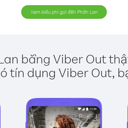
Xem biểu phí gọi đến Phần Lan
Lan bằng Viber Out thậ
ó tín dụng Viber Out, b