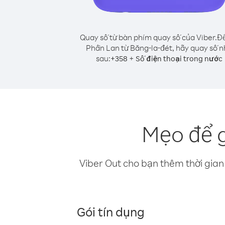
Quay số từ bàn phím quay số của Viber.
Để
Phần Lan từ Băng-la-đét, hãy quay số 
sau:
+
+
358
Số điện thoại trong nước
Mẹo để g
Viber Out cho bạn thêm thời gian 
Gói tín dụng