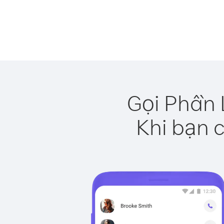
Gọi Phần 
Khi bạn c