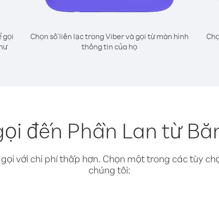
 gọi
Chọn số liên lạc trong Viber và gọi từ màn hình
Chọ
như
thông tin của họ
ọi đến Phần Lan từ Bă
gọi với chi phí thấp hơn. Chọn một trong các tùy chọ
chúng tôi: