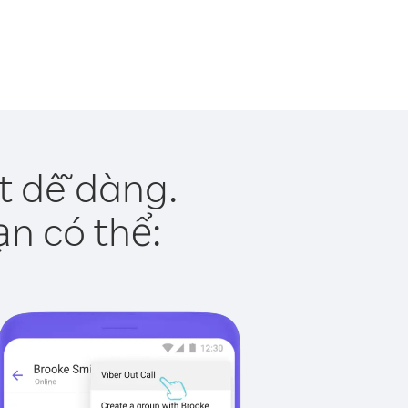
t dễ dàng.
ạn có thể: