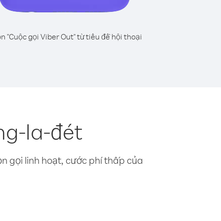
n "Cuộc gọi Viber Out" từ tiêu đề hội thoại
ng-la-đét
n gọi linh hoạt, cước phí thấp của